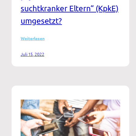
suchtkranker Eltern“ (KpkE)
umgesetzt?
:
Weiterlesen
Hilfe
für
Juli 15, 2022
Kinder
psychisch
und
suchterkrankter
Eltern