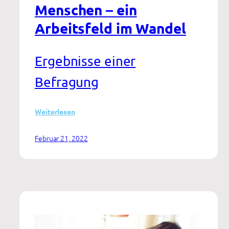
Menschen – ein
Arbeitsfeld im Wandel
Ergebnisse einer
Befragung
:
Weiterlesen
Beratung
junger
Februar 21, 2022
Menschen
–
ein
Arbeitsfeld
im
Wandel