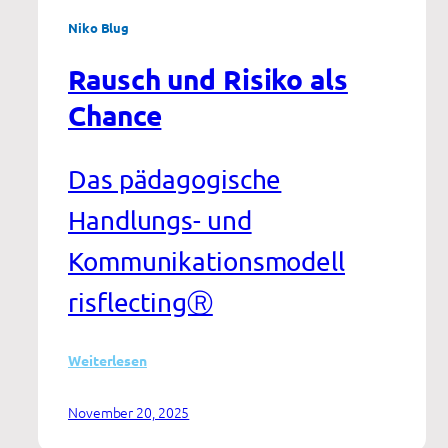
Niko Blug
Rausch und Risiko als
Chance
Das pädagogische
Handlungs- und
Kommunikationsmodell
risflectingⓇ
:
Weiterlesen
Rausch
und
November 20, 2025
Risiko
als