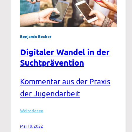
Benjamin Becker
Digitaler Wandel in der
Suchtprävention
Kommentar aus der Praxis
der Jugendarbeit
:
Weiterlesen
Digitaler
Wandel
Mai 18, 2022
in