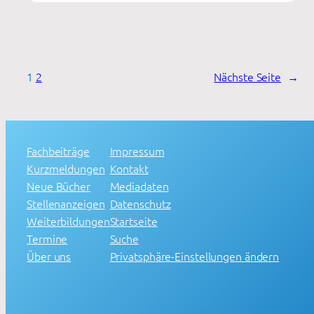
1
2
Nächste Seite
→
Fachbeiträge
Impressum
Kurzmeldungen
Kontakt
Neue Bücher
Mediadaten
Stellenanzeigen
Datenschutz
Weiterbildungen
Startseite
Termine
Suche
Über uns
Privatsphäre-Einstellungen ändern