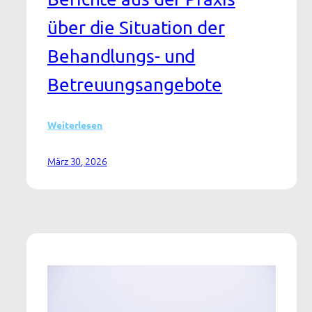
über die Situation der
Behandlungs- und
Betreuungsangebote
:
Weiterlesen
Kinder
und
März 30, 2026
Jugendliche
mit
Substanzgebrauchsstörung