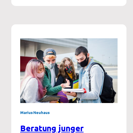
der
Suchtprävention
Marius Neuhaus
Beratung junger