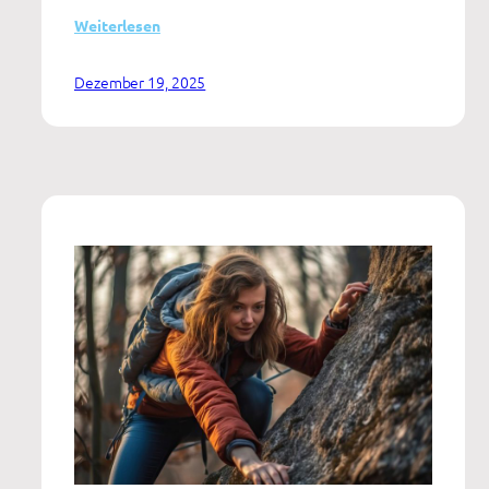
:
Weiterlesen
Zwischen
Substanzkonsum,
Dezember 19, 2025
Selbstkritik
und
Krise:
Mentales
Wohlbefinden
als
Ressource
Jugendlicher