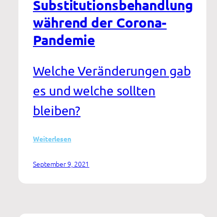
Substitutionsbehandlung
während der Corona-
Pandemie
Welche Veränderungen gab
es und welche sollten
bleiben?
:
Weiterlesen
Substitutionsbehandlung
während
September 9, 2021
der
Corona-
Pandemie