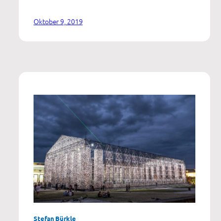
Das
Modell
Oktober 9, 2019
„prospektive
Standardkatamnese“
in
der
ambulanten
Rehabilitation
Sucht
Stefan Bürkle