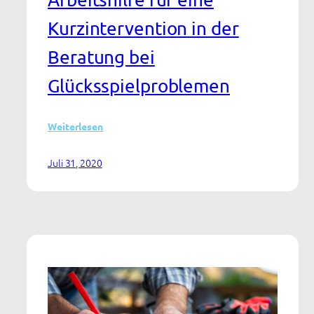
Kurzintervention in der
Beratung bei
Glücksspielproblemen
:
Weiterlesen
„In
einer
Juli 31, 2020
Spirale
nach
oben“