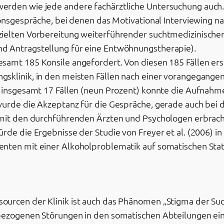
erden wie jede andere fachärztliche Untersuchung auch
ionsgespräche, bei denen das Motivational Interviewing na
zielten Vorbereitung weiterführender suchtmedizinische
d Antragstellung für eine Entwöhnungstherapie).
amt 185 Konsile angefordert. Von diesen 185 Fällen ersch
gsklinik, in den meisten Fällen nach einer vorangegang
n insgesamt 17 Fällen (neun Prozent) konnte die Aufnah
wurde die Akzeptanz für die Gespräche, gerade auch bei 
 mit den durchführenden Ärzten und Psychologen erbrach
rde die Ergebnisse der Studie von Freyer et al. (2006) in
nten mit einer Alkoholproblematik auf somatischen Statio
urcen der Klinik ist auch das Phänomen „Stigma der Such
lbezogenen Störungen in den somatischen Abteilungen ei