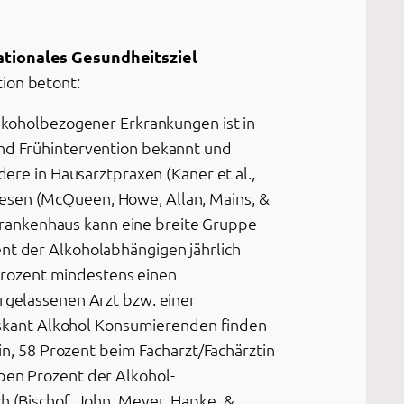
tionales Gesundheitsziel
ion betont:
lkoholbezogener Erkrankungen ist in
nd Frühintervention bekannt und
ere in Hausarztpraxen (Kaner et al.,
sen (McQueen, Howe, Allan, Mains, &
 Krankenhaus kann eine breite Gruppe
t der Alkoholabhängigen jährlich
 Prozent mindestens einen
rgelassenen Arzt bzw. einer
riskant Alkohol Konsumierenden finden
n, 58 Prozent beim Facharzt/Fachärztin
en Prozent der Alkohol-
 (Bischof, John, Meyer, Hapke, &