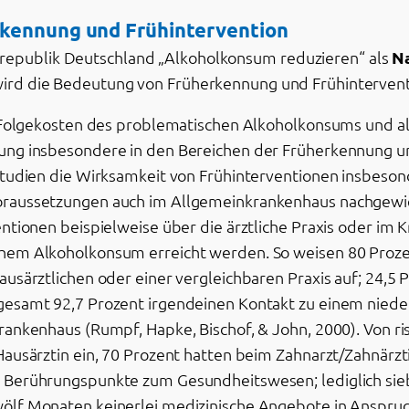
rkennung und Frühintervention
srepublik Deutschland „Alkoholkonsum reduzieren“ als
Na
 wird die Bedeutung von Früherkennung und Frühintervent
r Folgekosten des problematischen Alkoholkonsums und a
ung insbesondere in den Bereichen der Früherkennung u
tudien die Wirksamkeit von Frühinterventionen insbesond
raussetzungen auch im Allgemeinkrankenhaus nachgewie
ntionen beispielweise über die ärztliche Praxis oder im
hem Alkoholkonsum erreicht werden. So weisen 80 Prozen
usärztlichen oder einer vergleichbaren Praxis auf; 24,5
esamt 92,7 Prozent irgendeinen Kontakt zu einem niede
rankenhaus (Rumpf, Hapke, Bischof, & John, 2000). Von 
ausärztin ein, 70 Prozent hatten beim Zahnarzt/Zahnärzti
 Berührungspunkte zum Gesundheitswesen; lediglich sieb
lf Monaten keinerlei medizinische Angebote in Anspruch