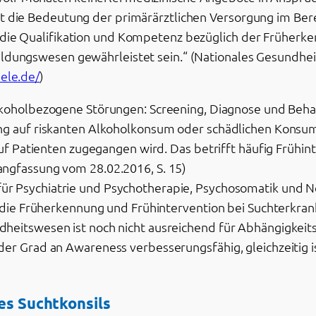
ht die Bedeutung der primärärztlichen Versorgung im Be
 die Qualifikation und Kompetenz bezüglich der Früherk
ildungswesen gewährleistet sein.“ (Nationales Gesundhei
iele.de/
)
koholbezogene Störungen: Screening, Diagnose und Beha
ng auf riskanten Alkoholkonsum oder schädlichen Konsum
 auf Patienten zugegangen wird. Das betrifft häufig Früh
ngfassung vom 28.02.2016, S. 15)
ür Psychiatrie und Psychotherapie, Psychosomatik und Ne
uf die Früherkennung und Frühintervention bei Suchterkra
eitswesen ist noch nicht ausreichend für Abhängigkeitse
er Grad an Awareness verbesserungsfähig, gleichzeitig is
nes Suchtkonsils