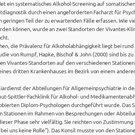
t ein systematisches Alkohol-Screening auf somatischen St
eitdiagnostik durch einen angeforderten Facharzt für Psy
geringen Teil der zu erwartenden Fälle erfassen. Wie vie
werden können, wurde an zwei Standorten der Vivantes-Kl
cht.
en, die Prävalenz für Alkoholabhängigkeit liegt bei run
udie von Rumpf, Hapke, Bischof & John (2000) sind bis zu
n Vivantes-Standorten auf den verschiedenen Stationen 
 eines dritten Krankenhauses im Bezirk von einem anderen
iliardienst der Abteilungen für Allgemeinpsychiatrie in
mut-Spittler-Fachklinik für Alkohol- und Medikamentena
obierten Diplom-Psychologen durchgeführt wurde. Das Su
en Stationen im Rahmen von Besprechungen oder Abteilu
eser Phase sehr vielfältig. Sie reichten von Zustimmung („
 bei uns keine Rolle“). Das Konsil musste von den Station