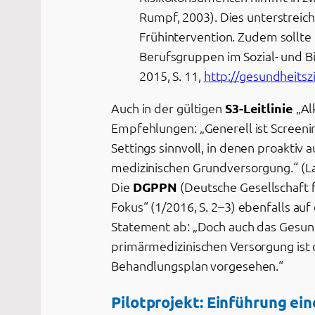
Rumpf, 2003). Dies unterstreic
Frühintervention. Zudem sollte
Berufsgruppen im Sozial- und B
2015, S. 11,
http://gesundheitsz
Auch in der gültigen
S3-Leitlinie
„Al
Empfehlungen: „Generell ist Screeni
Settings sinnvoll, in denen proaktiv
medizinischen Grundversorgung.“ (La
Die
DGPPN
(Deutsche Gesellschaft f
Fokus“ (1/2016, S. 2–3) ebenfalls a
Statement ab: „Doch auch das Gesundh
primärmedizinischen Versorgung ist d
Behandlungsplan vorgesehen.“
Pilotprojekt: Einführung ei