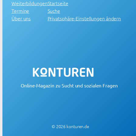
Weiterbildungen
Startseite
Termine
Suche
Über uns
Privatsphäre-Einstellungen ändern
Online-Magazin zu Sucht und sozialen Fragen
© 2026 konturen.de