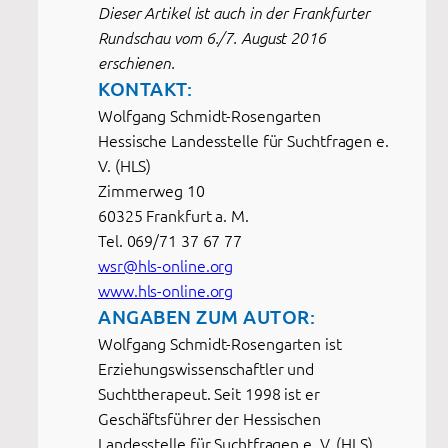
Dieser Artikel ist auch in der Frankfurter
Rundschau vom 6./7. August 2016
erschienen.
KONTAKT:
Wolfgang Schmidt-Rosengarten
Hessische Landesstelle für Suchtfragen e.
V. (HLS)
Zimmerweg 10
60325 Frankfurt a. M.
Tel. 069/71 37 67 77
wsr@hls-online.org
www.hls-online.org
ANGABEN ZUM AUTOR:
Wolfgang Schmidt-Rosengarten ist
Erziehungswissenschaftler und
Suchttherapeut. Seit 1998 ist er
Geschäftsführer der Hessischen
Landesstelle für Suchtfragen e. V. (HLS).