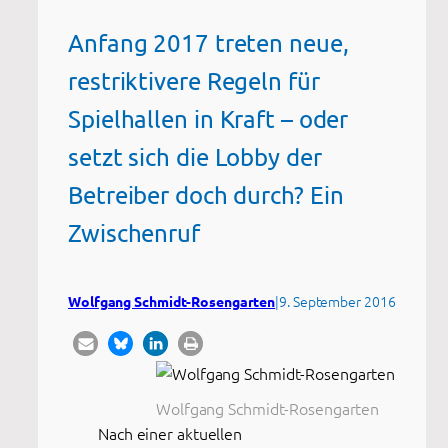
Anfang 2017 treten neue,
restriktivere Regeln für
Spielhallen in Kraft – oder
setzt sich die Lobby der
Betreiber doch durch? Ein
Zwischenruf
|
9. September 2016
Wolfgang Schmidt-Rosengarten
Wolfgang Schmidt-Rosengarten
Nach einer aktuellen