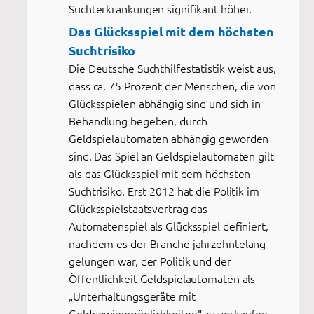
Suchterkrankungen signifikant höher.
Das Glücksspiel mit dem höchsten
Suchtrisiko
Die Deutsche Suchthilfestatistik weist aus,
dass ca. 75 Prozent der Menschen, die von
Glücksspielen abhängig sind und sich in
Behandlung begeben, durch
Geldspielautomaten abhängig geworden
sind. Das Spiel an Geldspielautomaten gilt
als das Glücksspiel mit dem höchsten
Suchtrisiko. Erst 2012 hat die Politik im
Glücksspielstaatsvertrag das
Automatenspiel als Glücksspiel definiert,
nachdem es der Branche jahrzehntelang
gelungen war, der Politik und der
Öffentlichkeit Geldspielautomaten als
„Unterhaltungsgeräte mit
Geldgewinnmöglichkeiten“ zu verkaufen.