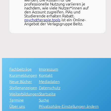
professionelle Nutzung variieren je
nachdem, wie viele Nutzer*innen auf
den Account zugreifen. PiAs und
Studierende erhalten Rabatt.
psychotherapie.tools
ist ein Online-
Angebot der Verlagsgruppe Beltz.
Fachbeiträge
Impressum
Kurzmeldungen
Kontakt
Neue Bücher
Mediadaten
Stellenanzeigen
Datenschutz
Weiterbildungen
Startseite
Termine
Suche
Über uns
Privatsphäre-Einstellungen ändern