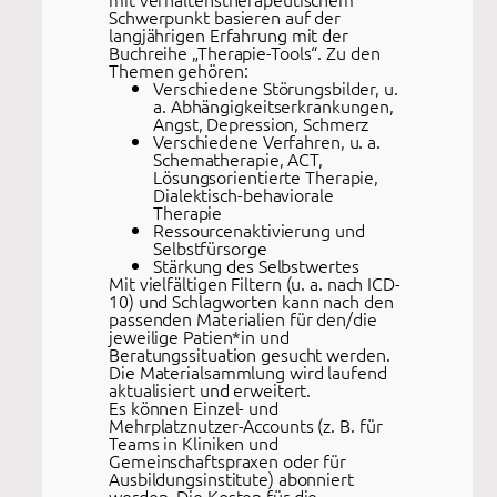
Schwerpunkt basieren auf der
langjährigen Erfahrung mit der
Buchreihe „Therapie-Tools“. Zu den
Themen gehören:
Verschiedene Störungsbilder, u.
a. Abhängigkeitserkrankungen,
Angst, Depression, Schmerz
Verschiedene Verfahren, u. a.
Schematherapie, ACT,
Lösungsorientierte Therapie,
Dialektisch-behaviorale
Therapie
Ressourcenaktivierung und
Selbstfürsorge
Stärkung des Selbstwertes
Mit vielfältigen Filtern (u. a. nach ICD-
10) und Schlagworten kann nach den
passenden Materialien für den/die
jeweilige Patien*in und
Beratungssituation gesucht werden.
Die Materialsammlung wird laufend
aktualisiert und erweitert.
Es können Einzel- und
Mehrplatznutzer-Accounts (z. B. für
Teams in Kliniken und
Gemeinschaftspraxen oder für
Ausbildungsinstitute) abonniert
werden. Die Kosten für die