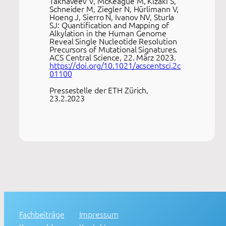
Takhaveev V, McKeague M, Kizaki S,
Schneider M, Ziegler N, Hürlimann V,
Hoeng J, Sierro N, Ivanov NV, Sturla
SJ: Quantification and Mapping of
Alkylation in the Human Genome
Reveal Single Nucleotide Resolution
Precursors of Mutational Signatures.
ACS Central Science, 22. März 2023.
https://doi.org/10.1021/acscentsci.2c
01100
Pressestelle der ETH Zürich,
23.2.2023
Fachbeiträge
Impressum