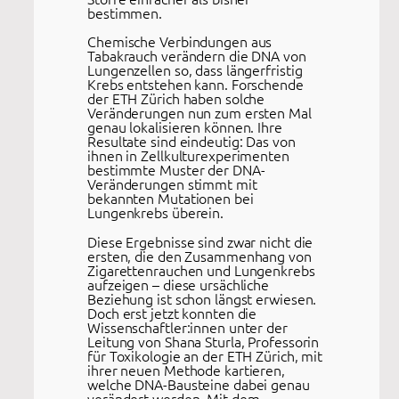
bestimmen.
Chemische Verbindungen aus
Tabakrauch verändern die DNA von
Lungenzellen so, dass längerfristig
Krebs entstehen kann. Forschende
der ETH Zürich haben solche
Veränderungen nun zum ersten Mal
genau lokalisieren können. Ihre
Resultate sind eindeutig: Das von
ihnen in Zellkulturexperimenten
bestimmte Muster der DNA-
Veränderungen stimmt mit
bekannten Mutationen bei
Lungenkrebs überein.
Diese Ergebnisse sind zwar nicht die
ersten, die den Zusammenhang von
Zigarettenrauchen und Lungenkrebs
aufzeigen – diese ursächliche
Beziehung ist schon längst erwiesen.
Doch erst jetzt konnten die
Wissenschaftler:innen unter der
Leitung von Shana Sturla, Professorin
für Toxikologie an der ETH Zürich, mit
ihrer neuen Methode kartieren,
welche DNA-Bausteine dabei genau
verändert werden. Mit dem