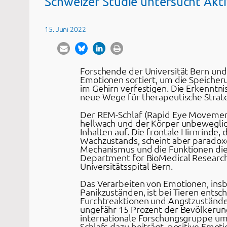
Schweizer Studie untersucht Akti
15. Juni 2022
Forschende der Universität Bern und 
Emotionen sortiert, um die Speicher
im Gehirn verfestigen. Die Erkenntn
neue Wege für therapeutische Strate
Der REM-Schlaf (Rapid Eye Movement o
hellwach und der Körper unbeweglich
Inhalten auf. Die frontale Hirnrinde
Wachzustands, scheint aber paradoxe
Mechanismus und die Funktionen die
Department for BioMedical Research (
Universitätsspital Bern.
Das Verarbeiten von Emotionen, ins
Panikzuständen, ist bei Tieren ent
Furchtreaktionen und Angstzustände 
ungefähr 15 Prozent der Bevölkerun
internationale Forschungsgruppe um
Schlafs dazu beiträgt, positive Emo