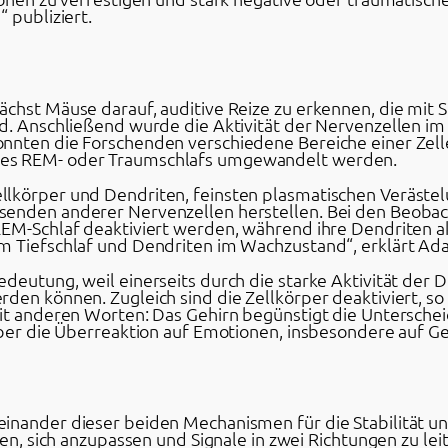
 publiziert.
chst Mäuse darauf, auditive Reize zu erkennen, die mit S
nd. Anschließend wurde die Aktivität der Nervenzellen i
nnten die Forschenden verschiedene Bereiche einer Zelle
des REM- oder Traumschlafs umgewandelt werden.
llkörper und Dendriten, feinsten plasmatischen Veräste
senden anderer Nervenzellen herstellen. Bei den Beobac
REM-Schlaf deaktiviert werden, während ihre Dendriten a
m Tiefschlaf und Dendriten im Wachzustand“, erklärt Ad
deutung, weil einerseits durch die starke Aktivität der 
den können. Zugleich sind die Zellkörper deaktiviert, s
Mit anderen Worten: Das Gehirn begünstigt die Untersche
aber die Überreaktion auf Emotionen, insbesondere auf Gef
inander dieser beiden Mechanismen für die Stabilität u
len, sich anzupassen und Signale in zwei Richtungen zu leit