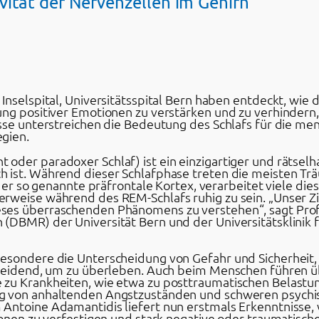
vität der Nervenzellen im Gehirn
Inselspital, Universitätsspital Bern haben entdeckt, wi
ung positiver Emotionen zu verstärken und zu verhindern,
isse unterstreichen die Bedeutung des Schlafs für die me
gien.
der paradoxer Schlaf) ist ein einzigartiger und rätselh
 ist. Während dieser Schlafphase treten die meisten Tr
, der so genannte präfrontale Kortex, verarbeitet viele d
rweise während des REM-Schlafs ruhig zu sein. „Unser Z
ses überraschenden Phänomens zu verstehen“, sagt Pro
DBMR) der Universität Bern und der Universitätsklinik fü
besondere die Unterscheidung von Gefahr und Sicherheit
scheidend, um zu überleben. Auch beim Menschen führen
zu Krankheiten, wie etwa zu posttraumatischen Belastun
g von anhaltenden Angstzuständen und schweren psychi
 Antoine Adamantidis liefert nun erstmals Erkenntnisse,
tionen zu verfestigen und stark negative oder traumatis