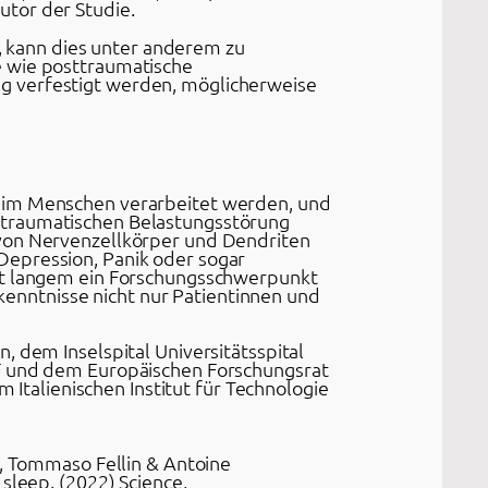
utor der Studie.
 kann dies unter anderem zu
e wie posttraumatische
g verfestigt werden, möglicherweise
beim Menschen verarbeitet werden, und
ttraumatischen Belastungsstörung
 von Nervenzellkörper und Dendriten
Depression, Panik oder sogar
eit langem ein Forschungsschwerpunkt
rkenntnisse nicht nur Patientinnen und
, dem Inselspital Universitätsspital
NF und dem Europäischen Forschungsrat
m Italienischen Institut für Technologie
n, Tommaso Fellin & Antoine
sleep. (2022) Science,