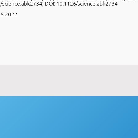
6/science.abk2734; DOI: 10.1126/science.abk2734
3.5.2022