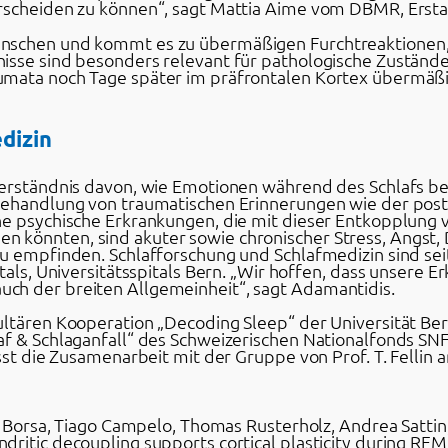
rscheiden zu können“, sagt Mattia Aime vom DBMR, Ersta
nschen und kommt es zu übermäßigen Furchtreaktionen,
isse sind besonders relevant für pathologische Zuständ
umata noch Tage später im präfrontalen Kortex übermäßi
dizin
 Verständnis davon, wie Emotionen während des Schlafs 
 Behandlung von traumatischen Erinnerungen wie der pos
he psychische Erkrankungen, die mit dieser Entkopplung
könnten, sind akuter sowie chronischer Stress, Angst, 
zu empfinden. Schlafforschung und Schlafmedizin sind s
tals, Universitätsspitals Bern. „Wir hoffen, dass unsere E
ch der breiten Allgemeinheit“, sagt Adamantidis.
ltären Kooperation „Decoding Sleep“ der Universität Bern
af & Schlaganfall“ des Schweizerischen Nationalfonds S
sst die Zusamenarbeit mit der Gruppe von Prof. T. Fellin a
la Borsa, Tiago Campelo, Thomas Rusterholz, Andrea Satti
ritic decoupling supports cortical plasticity during REM 