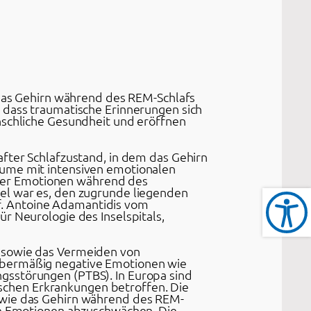
e das Gehirn während des REM-Schlafs
 dass traumatische Erinnerungen sich
nschliche Gesundheit und eröffnen
after Schlafzustand, in dem das Gehirn
äume mit intensiven emotionalen
ieser Emotionen während des
iel war es, den zugrunde liegenden
f. Antoine Adamantidis vom
r Neurologie des Inselspitals,
, sowie das Vermeiden von
 übermäßig negative Emotionen wie
gsstörungen (PTBS). In Europa sind
schen Erkrankungen betroffen. Die
 wie das Gehirn während des REM-
che Emotionen abzuschwächen. Die