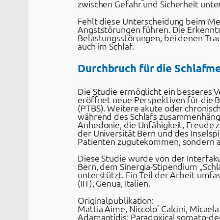
zwischen Gefahr und Sicherheit unte
Fehlt diese Unterscheidung beim Me
Angststörungen führen. Die Erkenntn
Belastungsstörungen, bei denen Tra
auch im Schlaf.
Durchbruch für die Schlafme
Die Studie ermöglicht ein besseres
eröffnet neue Perspektiven für die
(PTBS). Weitere akute oder chronisc
während des Schlafs zusammenhängen 
Anhedonie, die Unfähigkeit, Freude 
der Universität Bern und des Inselspi
Patienten zugutekommen, sondern au
Diese Studie wurde von der Interfaku
Bern, dem Sinergia-Stipendium „Schl
unterstützt. Ein Teil der Arbeit umfa
(IIT), Genua, Italien.
Originalpublikation:
Mattia Aime, Niccolo’ Calcini, Micae
Adamantidis: Paradoxical somato-dend