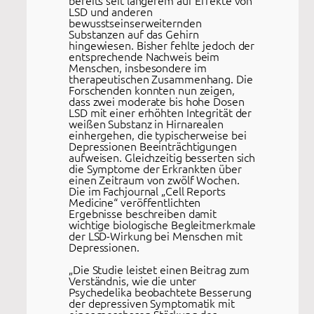
LSD und anderen
bewusstseinserweiternden
Substanzen auf das Gehirn
hingewiesen. Bisher fehlte jedoch der
entsprechende Nachweis beim
Menschen, insbesondere im
therapeutischen Zusammenhang. Die
Forschenden konnten nun zeigen,
dass zwei moderate bis hohe Dosen
LSD mit einer erhöhten Integrität der
weißen Substanz in Hirnarealen
einhergehen, die typischerweise bei
Depressionen Beeinträchtigungen
aufweisen. Gleichzeitig besserten sich
die Symptome der Erkrankten über
einen Zeitraum von zwölf Wochen.
Die im Fachjournal „Cell Reports
Medicine“ veröffentlichten
Ergebnisse beschreiben damit
wichtige biologische Begleitmerkmale
der LSD-Wirkung bei Menschen mit
Depressionen.
„Die Studie leistet einen Beitrag zum
Verständnis, wie die unter
Psychedelika beobachtete Besserung
der depressiven Symptomatik mit
einer messbaren Stärkung der