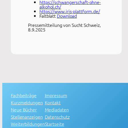
https://schwangerschaft-ohne-
alkohol.ch/
https://www.iris-plattform.de/
Faltblatt
Download
Pressemitteilung von Sucht Schweiz,
8.9.2025
Fachbeiträge
Impressum
Kurzmeldungen
Kontakt
Neue Bücher
Mediadaten
Stellenanzeigen
Datenschutz
Weiterbildungen
Startseite