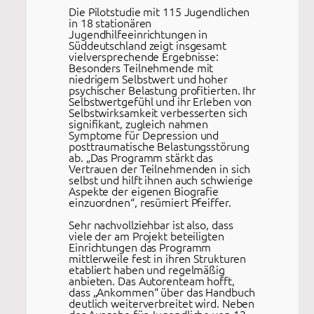
Die Pilotstudie mit 115 Jugendlichen
in 18 stationären
Jugendhilfeeinrichtungen in
Süddeutschland zeigt insgesamt
vielversprechende Ergebnisse:
Besonders Teilnehmende mit
niedrigem Selbstwert und hoher
psychischer Belastung profitierten. Ihr
Selbstwertgefühl und ihr Erleben von
Selbstwirksamkeit verbesserten sich
signifikant, zugleich nahmen
Symptome für Depression und
posttraumatische Belastungsstörung
ab. „Das Programm stärkt das
Vertrauen der Teilnehmenden in sich
selbst und hilft ihnen auch schwierige
Aspekte der eigenen Biografie
einzuordnen“, resümiert Pfeiffer.
Sehr nachvollziehbar ist also, dass
viele der am Projekt beteiligten
Einrichtungen das Programm
mittlerweile fest in ihren Strukturen
etabliert haben und regelmäßig
anbieten. Das Autorenteam hofft,
dass „Ankommen“ über das Handbuch
deutlich weiterverbreitet wird. Neben