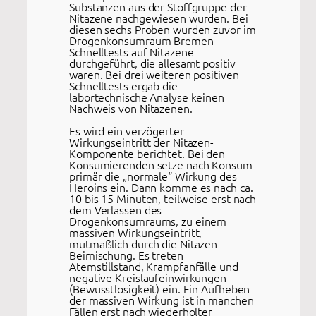
Substanzen aus der Stoffgruppe der
Nitazene nachgewiesen wurden. Bei
diesen sechs Proben wurden zuvor im
Drogenkonsumraum Bremen
Schnelltests auf Nitazene
durchgeführt, die allesamt positiv
waren. Bei drei weiteren positiven
Schnelltests ergab die
labortechnische Analyse keinen
Nachweis von Nitazenen.
Es wird ein verzögerter
Wirkungseintritt der Nitazen-
Komponente berichtet. Bei den
Konsumierenden setze nach Konsum
primär die „normale“ Wirkung des
Heroins ein. Dann komme es nach ca.
10 bis 15 Minuten, teilweise erst nach
dem Verlassen des
Drogenkonsumraums, zu einem
massiven Wirkungseintritt,
mutmaßlich durch die Nitazen-
Beimischung. Es treten
Atemstillstand, Krampfanfälle und
negative Kreislaufeinwirkungen
(Bewusstlosigkeit) ein. Ein Aufheben
der massiven Wirkung ist in manchen
Fällen erst nach wiederholter