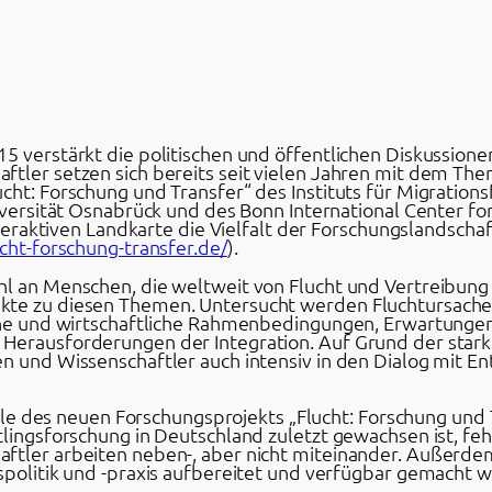
5 verstärkt die politischen und öffentlichen Diskussione
ftler setzen sich bereits seit vielen Jahren mit dem Th
cht: Forschung und Transfer“ des Instituts für Migration
niversität Osnabrück und des Bonn International Center fo
 interaktiven Landkarte die Vielfalt der Forschungslandsc
ucht-forschung-transfer.de/
).
hl an Menschen, die weltweit von Flucht und Vertreibung 
kte zu diesen Themen. Untersucht werden Fluchtursache
sche und wirtschaftliche Rahmenbedingungen, Erwartunge
 Herausforderungen der Integration. Auf Grund der star
n und Wissenschaftler auch intensiv in den Dialog mit En
Ziele des neuen Forschungsprojekts „Flucht: Forschung und 
tlingsforschung in Deutschland zuletzt gewachsen ist, fehl
aftler arbeiten neben-, aber nicht miteinander. Außerd
spolitik und -praxis aufbereitet und verfügbar gemacht 