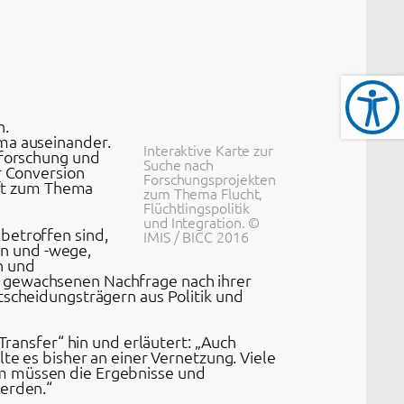
n.
ema auseinander.
Interaktive Karte zur
sforschung und
Suche nach
r Conversion
Forschungsprojekten
haft zum Thema
zum Thema Flucht,
Flüchtlingspolitik
und Integration. ©
betroffen sind,
IMIS / BICC 2016
n und -wege,
n und
k gewachsenen Nachfrage nach ihrer
tscheidungsträgern aus Politik und
Transfer“ hin und erläutert: „Auch
te es bisher an einer Vernetzung. Viele
em müssen die Ergebnisse und
werden.“