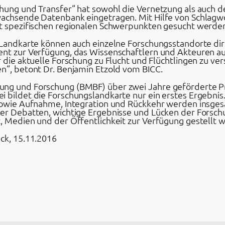
chung und Transfer“ hat sowohl die Vernetzung als auch d
wachsende Datenbank eingetragen. Mit Hilfe von Schlagwö
it spezifischen regionalen Schwerpunkten gesucht werde
n Landkarte können auch einzelne Forschungsstandorte di
nt zur Verfügung, das Wissenschaftlern und Akteuren aus 
r die aktuelle Forschung zu Flucht und Flüchtlingen zu v
en“, betont Dr. Benjamin Etzold vom BICC.
ng und Forschung (BMBF) über zwei Jahre geförderte Pro
i bildet die Forschungslandkarte nur ein erstes Ergebni
 sowie Aufnahme, Integration und Rückkehr werden insge
er Debatten, wichtige Ergebnisse und Lücken der Forschun
t, Medien und der Öffentlichkeit zur Verfügung gestellt 
ück, 15.11.2016