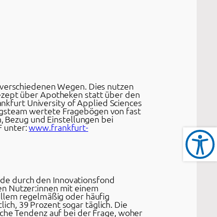
f verschiedenen Wegen. Dies nutzen
Rezept über Apotheken statt über den
ankfurt University of Applied Sciences
ngsteam wertete Fragebögen von fast
 Bezug und Einstellungen bei
F unter:
www.frankfurt-
de durch den Innovationsfond
en Nutzer:innen mit einem
allem regelmäßig oder häufig
ch, 39 Prozent sogar täglich. Die
iche Tendenz auf bei der Frage, woher