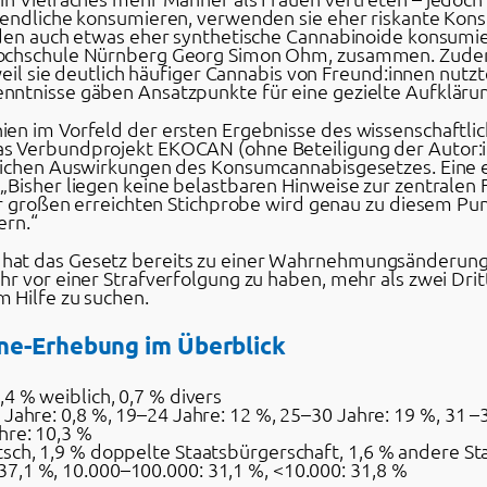
ugendliche konsumieren, verwenden sie eher riskante Ko
den auch etwas eher synthetische Cannabinoide konsumier
Hochschule Nürnberg Georg Simon Ohm, zusammen. Zudem 
weil sie deutlich häufiger Cannabis von Freund:innen nutzte
nntnisse gäben Ansatzpunkte für eine gezielte Aufkläru
en im Vorfeld der ersten Ergebnisse des wissenschaftlic
s Verbundprojekt EKOCAN (ohne Beteiligung der Autor:i
tlichen Auswirkungen des Konsumcannabisgesetzes. Eine 
Bisher liegen keine belastbaren Hinweise zur zentralen F
er großen erreichten Stichprobe wird genau zu diesem Punkt
ern.“
at das Gesetz bereits zu einer Wahrnehmungsänderung g
hr vor einer Strafverfolgung zu haben, mehr als zwei D
 Hilfe zu suchen.
ne-Erhebung im Überblick
,4 % weiblich, 0,7 % divers
 Jahre: 0,8 %, 19–24 Jahre: 12 %, 25–30 Jahre: 19 %, 31 –
hre: 10,3 %
tsch, 1,9 % doppelte Staatsbürgerschaft, 1,6 % andere St
7,1 %, 10.000–100.000: 31,1 %, <10.000: 31,8 %