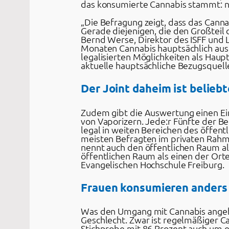
das konsumierte Cannabis stammt: ni
„Die Befragung zeigt, dass das Cannab
Gerade diejenigen, die den Großteil 
Bernd Werse, Direktor des ISFF und 
Monaten Cannabis hauptsächlich aus e
legalisierten Möglichkeiten als Hau
aktuelle hauptsächliche Bezugsquell
Der Joint daheim ist beliebt
Zudem gibt die Auswertung einen Ein
von Vaporizern. Jede:r Fünfte der B
legal in weiten Bereichen des öffent
meisten Befragten im privaten Rahme
nennt auch den öffentlichen Raum a
öffentlichen Raum als einen der Orte 
Evangelischen Hochschule Freiburg.
Frauen konsumieren anders
Was den Umgang mit Cannabis angeht,
Geschlecht. Zwar ist regelmäßiger Ca
Stichprobe mit 86 Prozent auch um e