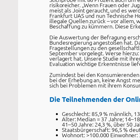
risikoreicher. „Wenn Frauen oder J
meist als Joint geraucht, und es wer
Frankfurt UAS und nun Technische 
illegale Quellen zurück – vor allem, 
Beschaffung zu kümmern. Diese Erke
Die Auswertung der Befragung erschi
Bundesregierung angestoßen hat. Da
Fragestellungen zu den gesellschaf
September vorgelegt. Werse hierzu: „
verlagert hat. Unsere Studie mit ihr
Evaluation wichtige Erkenntnisse lief
Zumindest bei den Konsumierenden h
bei der Erhebung an, keine Angst me
sich bei Problemen mit ihrem Konsum
Die Teilnehmenden der Onli
Geschlecht: 85,9 % männlich, 13
Alter: Median = 37 Jahre; 14–18
41–50 Jahre: 24,3 %, über 50 Ja
Staatsbürgerschaft: 96,5 % deu
Wohnort: >100.000 Einwohner: 3