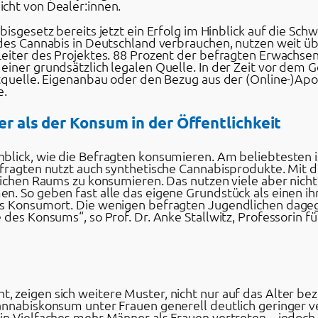
cht von Dealer:innen.
isgesetz bereits jetzt ein Erfolg im Hinblick auf die Schw
des Cannabis in Deutschland verbrauchen, nutzen weit üb
Leiter des Projektes. 88 Prozent der befragten Erwachse
iner grundsätzlich legalen Quelle. In der Zeit vor dem G
ptquelle. Eigenanbau oder den Bezug aus der (Online-)Ap
e.
er als der Konsum in der Öffentlichkeit
blick, wie die Befragten konsumieren. Am beliebtesten is
efragten nutzt auch synthetische Cannabisprodukte. Mit
lichen Raums zu konsumieren. Das nutzen viele aber nicht
n. So geben fast alle das eigene Grundstück als einen i
ls Konsumort. Die wenigen befragten Jugendlichen dageg
des Konsums“, so Prof. Dr. Anke Stallwitz, Professorin fü
 zeigen sich weitere Muster, nicht nur auf das Alter bez
nnabiskonsum unter Frauen generell deutlich geringer ve
in Vielfaches mehr Männer als Frauen vertreten – jedoc