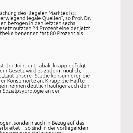
ächung des illegalen Marktes ist:
erwiegend legale Quellen“, so Prof. Dr.
nen bezogen in den letzten sechs
esetz nutzten 24 Prozent eine der jetzt
otheke benennen fast 80 Prozent als
t der Joint mit Tabak, knapp gefolgt
 dem Gesetz wird es zudem möglich,
. „Laut unserer Studie konsumieren die
hrer Konsumorte an. Knapp die Hälfte
en nennen deutlich häufiger auch den
r Sozialpsychologie an der
ogen, sondern auch in Bezug auf das
rbreitet – so sind in der vorliegenden
h konsumieren sie insgesamt