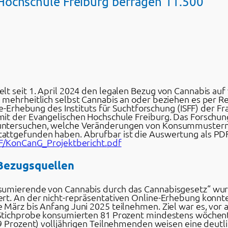
Hochschule Freiburg befragen 11.500
lt seit 1. April 2024 den legalen Bezug von Cannabis au
 mehrheitlich selbst Cannabis an oder beziehen es per 
ne-Erhebung des Instituts für Suchtforschung (ISFF) der Fr
mit der Evangelischen Hochschule Freiburg. Das Forschu
untersuchen, welche Veränderungen von Konsummustern,
attgefunden haben. Abrufbar ist die Auswertung als PD
FF/KonCanG_Projektbericht.pdf
 Bezugsquellen
sumierende von Cannabis durch das Cannabisgesetz“ wur
rt. An der nicht-repräsentativen Online-Erhebung konnt
 März bis Anfang Juni 2025 teilnehmen. Ziel war es, vor 
Stichprobe konsumierten 81 Prozent mindestens wöchentli
99 Prozent) volljährigen Teilnehmenden weisen eine deutl