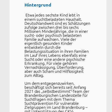
Hintergrund
Etwa jedes sechste Kind lebt in
einem suchtbelasteten Haushalt.
Deutschlandweit sind es Schätzungen
zufolge zwischen drei bis sechs
Millionen Minderjährige, die in einer
sucht- oder psychisch belasteten
Familie aufwachsen. Viele der
eigentlich gesunden Kinder
entwickeln durch die
Belastungssituation in ihren Familien
im Lauf ihres Lebens ebenfalls eine
Sucht oder eine andere psychische
Erkrankung. Für viele gehören
Vernachlässigung, Überforderung,
aber auch Scham und Hilflosigkeit
zum Alltag.
Um dem entgegenzuwirken,
beschäftigt sich bereits seit Anfang
2021 das „selbstbestimmt“-Team der
Brandenburgischen Landesstelle für
Suchtfragen mit dem Thema
Suchtprävention für vulnerable
Zielgruppen im Land Brandenburg –
mit Unterstützung des GKV-