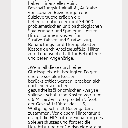
haben. Finanzieller Ruin,
Beschaffungskriminalität, Aufgabe
von sozialen Beziehungen und
Suizidversuche prägen die
Lebenssituation der rund 34.000
problematischen und pathologischen
Spielerinnen und Spieler in Hessen.
Hinzu kommen Kosten für
Strafverfahren und Strafvollzug,
Behandlungs- und Therapiekosten,
Kosten durch Arbeitsausfälle, Hilfen
zum Lebensunterhalt für Betroffene
und deren Angehörige.
„Wenn all diese durch eine
Glücksspielsucht bedingten Folgen
und die sozialen Kosten
berücksichtigt werden, ergeben sich
nach einer aktuellen
gesundheitsökonomischen Analyse
volkswirtschaftliche Kosten von rund
6,6 Milliarden Euro pro Jahr“, fasst
der Geschäftsführer der HLS,
Wolfgang Schmidt-Rosengarten,
zusammen. Vor diesem Hintergrund
drängt die HLS auf die Einhaltung des
Spielerschutzes und fordert die
Herabstufung der Geldspielgeräte auf