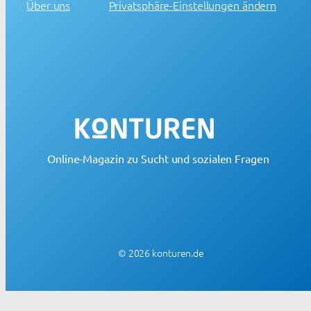
Über uns
Privatsphäre-Einstellungen ändern
Online-Magazin zu Sucht und sozialen Fragen
© 2026 konturen.de