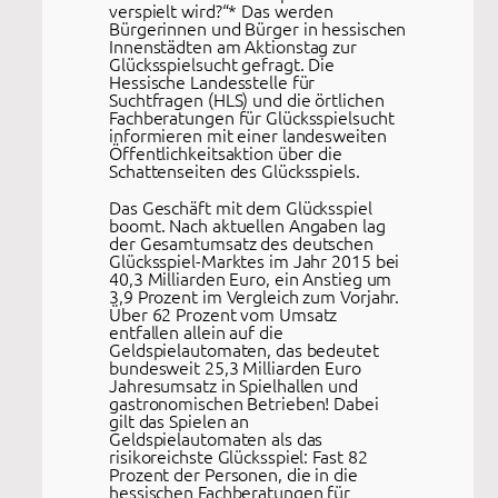
verspielt wird?“* Das werden
Bürgerinnen und Bürger in hessischen
Innenstädten am Aktionstag zur
Glücksspielsucht gefragt. Die
Hessische Landesstelle für
Suchtfragen (HLS) und die örtlichen
Fachberatungen für Glücksspielsucht
informieren mit einer landesweiten
Öffentlichkeitsaktion über die
Schattenseiten des Glücksspiels.
Das Geschäft mit dem Glücksspiel
boomt. Nach aktuellen Angaben lag
der Gesamtumsatz des deutschen
Glücksspiel-Marktes im Jahr 2015 bei
40,3 Milliarden Euro, ein Anstieg um
3,9 Prozent im Vergleich zum Vorjahr.
Über 62 Prozent vom Umsatz
entfallen allein auf die
Geldspielautomaten, das bedeutet
bundesweit 25,3 Milliarden Euro
Jahresumsatz in Spielhallen und
gastronomischen Betrieben! Dabei
gilt das Spielen an
Geldspielautomaten als das
risikoreichste Glücksspiel: Fast 82
Prozent der Personen, die in die
hessischen Fachberatungen für