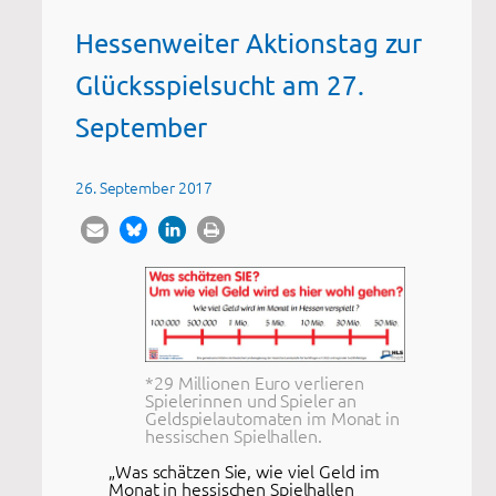
Hessenweiter Aktionstag zur
Glücksspielsucht am 27.
September
26. September 2017
*29 Millionen Euro verlieren
Spielerinnen und Spieler an
Geldspielautomaten im Monat in
hessischen Spielhallen.
„Was schätzen Sie, wie viel Geld im
Monat in hessischen Spielhallen