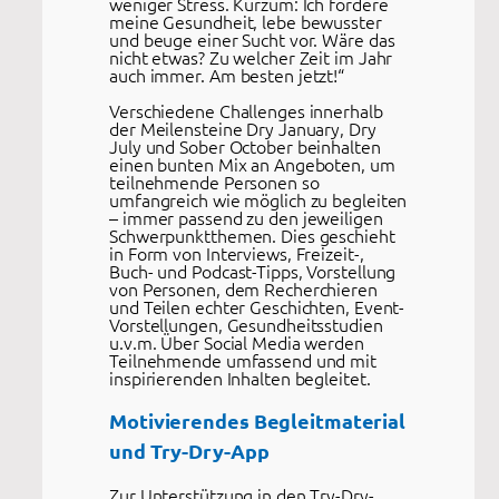
weniger Stress. Kurzum: Ich fördere
meine Gesundheit, lebe bewusster
und beuge einer Sucht vor. Wäre das
nicht etwas? Zu welcher Zeit im Jahr
auch immer. Am besten jetzt!“
Verschiedene Challenges innerhalb
der Meilensteine Dry January, Dry
July und Sober October beinhalten
einen bunten Mix an Angeboten, um
teilnehmende Personen so
umfangreich wie möglich zu begleiten
– immer passend zu den jeweiligen
Schwerpunktthemen. Dies geschieht
in Form von Interviews, Freizeit-,
Buch- und Podcast-Tipps, Vorstellung
von Personen, dem Recherchieren
und Teilen echter Geschichten, Event-
Vorstellungen, Gesundheitsstudien
u.v.m. Über Social Media werden
Teilnehmende umfassend und mit
inspirierenden Inhalten begleitet.
Motivierendes Begleitmaterial
und Try-Dry-App
Zur Unterstützung in den Try-Dry-