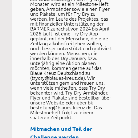
Monaten wird es ein Milestone-Heft
geben, Armbänder sowie einen Flyer
und Plakate, um für Try Dry zu
werben. Im Laufe des Projektes, das
mit finanzieller Unterstützung der
BARMER zunächst von 2024 bis April
2026 läuft, ist eine Try-Dry-App
geplant, mit der Menschen, die eine
Zeitlang alkoholfrei leben wollen,
noch besser unterstützt und motiviert
werden können. Menschen, die
innerhalb des Dry January bzw.
unterjährig eine Aktion planen
möchten, kommen gerne auf das
Blaue Kreuz Deutschland zu
(trydry@blaues-kreuz.de). Wir
unterstützen gern und freuen uns,
wenn viele mithelfen, dass Try Dry
bekannter wird. Try-Dry-Armbänder,
Flyer und Plakate sind bestellbar über
unsere Website oder über bk-
bestellung@blaues-kreuz.de. Das
Milestoneheft folgt zu einem
späteren Zeitpunkt.
Mitmachen und Teil der
Challenge werden