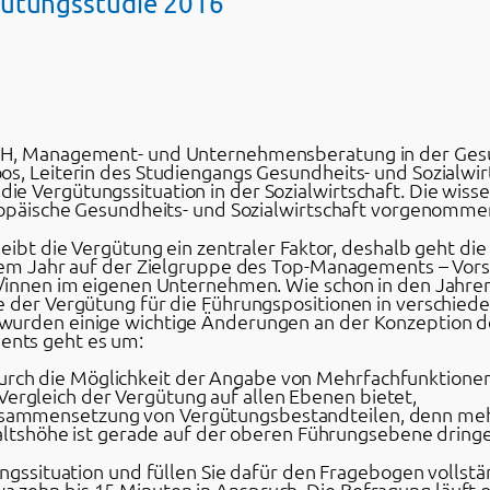
gütungsstudie 2016
bH, Management- und Unternehmensberatung in der Gesun
os, Leiterin des Studiengangs Gesundheits- und Sozialw
e Vergütungssituation in der Sozialwirtschaft. Die wis
uropäische Gesundheits- und Sozialwirtschaft vorgenomme
leibt die Vergütung ein zentraler Faktor, deshalb geht di
esem Jahr auf der Zielgruppe des Top-Managements – Vors
r/innen im eigenen Unternehmen. Wie schon in den Jahren
e der Vergütung für die Führungspositionen in verschiede
 wurden einige wichtige Änderungen an der Konzeption 
nts geht es um:
durch die Möglichkeit der Angabe von Mehrfachfunktionen 
Vergleich der Vergütung auf allen Ebenen bietet,
 Zusammensetzung von Vergütungsbestandteilen, denn meh
tshöhe ist gerade auf der oberen Führungsebene dringe
ungssituation und füllen Sie dafür den Fragebogen vollstä
zehn bis 15 Minuten in Anspruch. Die Befragung läuft o