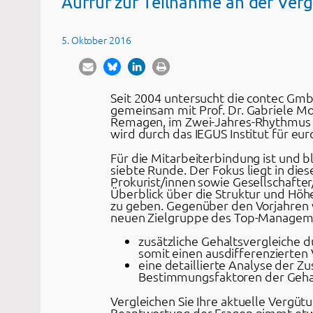
Aufruf zur Teilnahme an der Ver
5. Oktober 2016
Seit 2004 untersucht die contec Gm
gemeinsam mit Prof. Dr. Gabriele Mo
Remagen, im Zwei-Jahres-Rhythmus di
wird durch das IEGUS Institut für e
Für die Mitarbeiterbindung ist und b
siebte Runde. Der Fokus liegt in di
Prokurist/innen sowie Gesellschafte
Überblick über die Struktur und Höh
zu geben. Gegenüber den Vorjahren
neuen Zielgruppe des Top-Manageme
zusätzliche Gehaltsvergleiche 
somit einen ausdifferenzierten 
eine detaillierte Analyse der
Bestimmungsfaktoren der Gehal
Vergleichen Sie Ihre aktuelle Vergüt
Beantwortung der Fragen nimmt etwa 