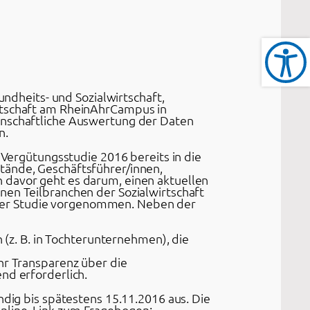
dheits- und Sozialwirtschaft,
irtschaft am RheinAhrCampus in
senschaftliche Auswertung der Daten
n.
e Vergütungsstudie 2016 bereits in die
tände, Geschäftsführer/innen,
 davor geht es darum, einen aktuellen
nen Teilbranchen der Sozialwirtschaft
der Studie vorgenommen. Neben der
(z. B. in Tochterunternehmen), die
r Transparenz über die
nd erforderlich.
ndig bis spätestens 15.11.2016 aus. Die
nline. Link zum Fragebogen: