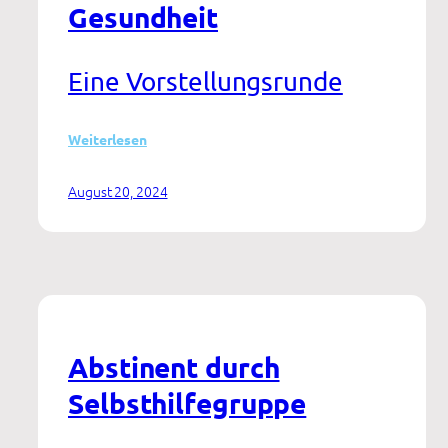
Gesundheit
Eine Vorstellungsrunde
:
Weiterlesen
Apps
zu
August 20, 2024
Substanzkonsum,
Glücksspiel
und
psychosozialer
Gesundheit
Abstinent durch
Selbsthilfegruppe