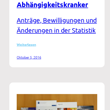
Abhängigkeitskranker
Anträge, Bewilligungen und
Änderungen in der Statistik
:
Weiterlesen
Aktuelle
Zahlen
Oktober 5, 2016
der
Deutschen
Rentenversicherung
für
die
Rehabilitation
Abhängigkeitskranker