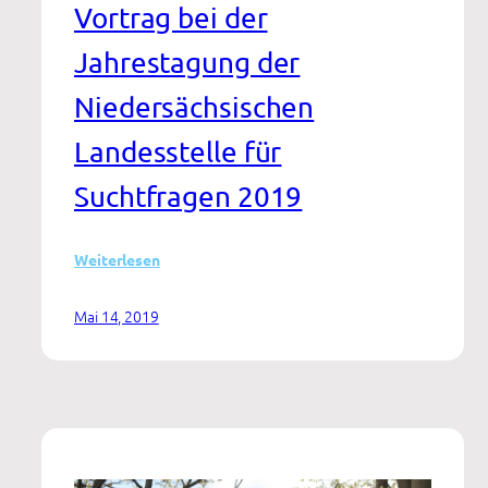
Vortrag bei der
Jahrestagung der
Niedersächsischen
Landesstelle für
Suchtfragen 2019
:
Weiterlesen
KI
oder
Mai 14, 2019
k.o.
–
Digitalisierung
als
Herausforderung
für
das