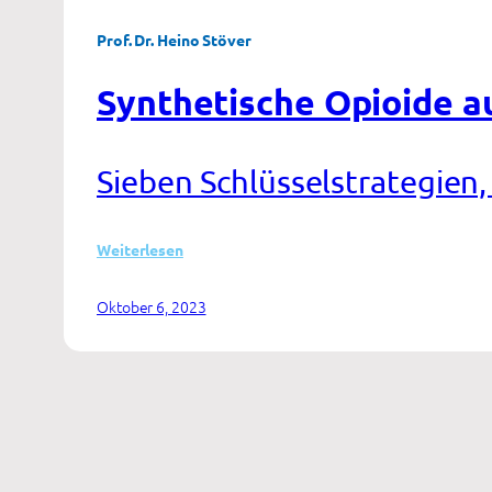
Prof. Dr. Heino Stöver
Synthetische Opioide 
Sieben Schlüsselstrategien,
:
Weiterlesen
Synthetische
Opioide
Oktober 6, 2023
auf
dem
europäischen
Drogenmarkt