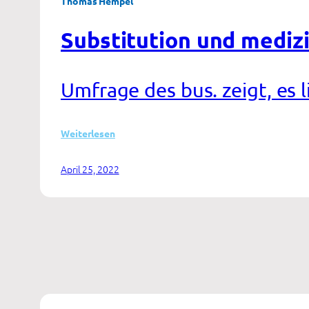
Thomas Hempel
Substitution und mediz
Umfrage des bus. zeigt, es
:
Weiterlesen
Substitution
und
April 25, 2022
medizinische
Reha