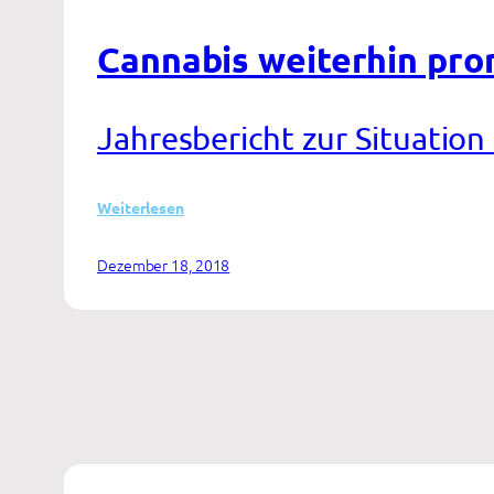
Cannabis weiterhin pro
Jahresbericht zur Situation
:
Weiterlesen
Cannabis
weiterhin
Dezember 18, 2018
prominenteste
illegale
Droge