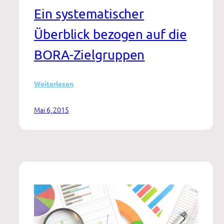
Ein systematischer
Überblick bezogen auf die
BORA-Zielgruppen
:
Weiterlesen
Weiterführende
Maßnahmen
Mai 6, 2015
nach
der
Rehabilitation