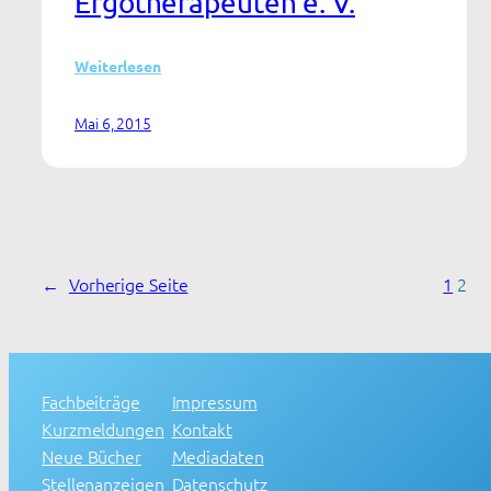
Ergotherapeuten e. V.
:
Weiterlesen
Arbeitsbezogene
Ergotherapie
Mai 6, 2015
in
Suchtreha-
Kliniken
←
Vorherige Seite
1
2
Fachbeiträge
Impressum
Kurzmeldungen
Kontakt
Neue Bücher
Mediadaten
Stellenanzeigen
Datenschutz