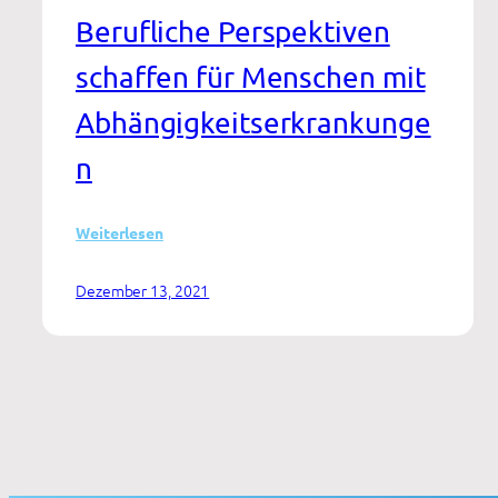
Berufliche Perspektiven
schaffen für Menschen mit
Abhängigkeitserkrankunge
n
:
Weiterlesen
Leistungen
zur
Dezember 13, 2021
Eingliederung
in
Arbeit
in
der
Adaptionsbehandlung