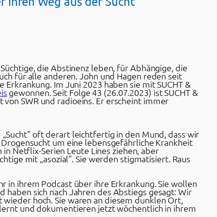
 ihren Weg aus der Sucht
Süchtige, die Abstinenz leben, für Abhängige, die
uch für alle anderen. John und Hagen reden seit
re Erkrankung. Im Juni 2023 haben sie mit SUCHT &
is
gewonnen. Seit Folge 43 (26.07.2023) ist SUCHT &
t von SWR und radioeins. Er erscheint immer
Sucht“ oft derart leichtfertig in den Mund, dass wir
er Drogensucht um eine lebensgefährliche Krankheit
 in Netflix-Serien Leute Lines ziehen, aber
chtige mit „asozial“. Sie werden stigmatisiert. Raus
r in ihrem Podcast über ihre Erkrankung. Sie wollen
d haben sich nach Jahren des Abstiegs gesagt: Wir
 wieder hoch. Sie waren an diesem dunklen Ort,
lernt und dokumentieren jetzt wöchentlich in ihrem