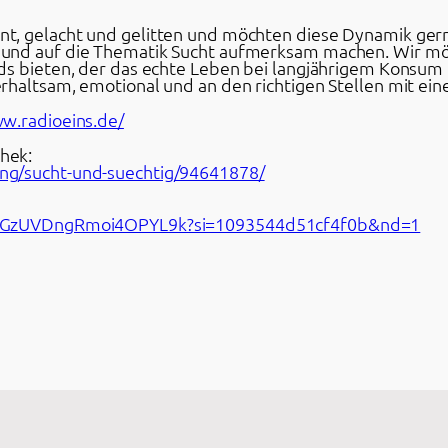
t, gelacht und gelitten und möchten diese Dynamik ger
 und auf die Thematik Sucht aufmerksam machen. Wir mö
s bieten, der das echte Leben bei langjährigem Konsum eh
rhaltsam, emotional und an den richtigen Stellen mit e
ww.radioeins.de/
hek:
ng/sucht-und-suechtig/94641878/
nXvGzUVDngRmoi4OPYL9k?si=1093544d51cf4f0b&nd=1