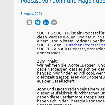
Podcast von John und Hagen über
3. August 2023
SUCHT & SÜCHTIG ist ein Podcast für 
clean werden wollen, und natürlich a
einem Jahr in ihrem Podcast über ih
SÜCHTIG den
Deutschen Podcast-Pre
SÜCHTIG ein ARD-Podcast, produzier
donnerstags.
Zum Inhalt:
Wir nehmen die Worte „Drogen“ und „
dabei vergessen, dass es sich bei d
handelt. Wir finden es voll cool, wenn
gleichzeitig assoziieren wir Drogensü
aus der Gesellschaft.
John und Hagen reden seit einem Jah
diesen Teufelskreis durchbrechen un
gehen diese verdammte Treppe jetzt
haben sich in der Therapie kennenge
Podcast ihren Weg.