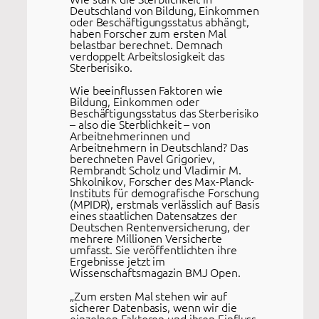
Deutschland von Bildung, Einkommen
oder Beschäftigungsstatus abhängt,
haben Forscher zum ersten Mal
belastbar berechnet. Demnach
verdoppelt Arbeitslosigkeit das
Sterberisiko.
Wie beeinflussen Faktoren wie
Bildung, Einkommen oder
Beschäftigungsstatus das Sterberisiko
– also die Sterblichkeit – von
Arbeitnehmerinnen und
Arbeitnehmern in Deutschland? Das
berechneten Pavel Grigoriev,
Rembrandt Scholz und Vladimir M.
Shkolnikov, Forscher des Max-Planck-
Instituts für demografische Forschung
(MPIDR), erstmals verlässlich auf Basis
eines staatlichen Datensatzes der
Deutschen Rentenversicherung, der
mehrere Millionen Versicherte
umfasst. Sie veröffentlichten ihre
Ergebnisse jetzt im
Wissenschaftsmagazin BMJ Open.
„Zum ersten Mal stehen wir auf
sicherer Datenbasis, wenn wir die
einzelnen Faktoren und ihren Einfluss