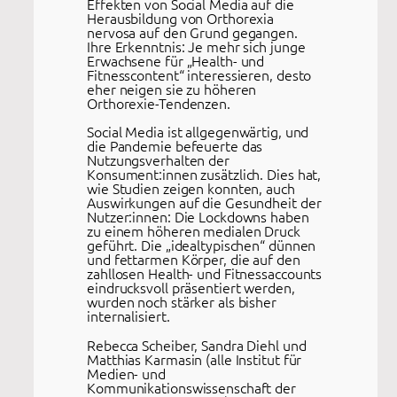
Effekten von Social Media auf die
Herausbildung von Orthorexia
nervosa auf den Grund gegangen.
Ihre Erkenntnis: Je mehr sich junge
Erwachsene für „Health- und
Fitnesscontent“ interessieren, desto
eher neigen sie zu höheren
Orthorexie-Tendenzen.
Social Media ist allgegenwärtig, und
die Pandemie befeuerte das
Nutzungsverhalten der
Konsument:innen zusätzlich. Dies hat,
wie Studien zeigen konnten, auch
Auswirkungen auf die Gesundheit der
Nutzer:innen: Die Lockdowns haben
zu einem höheren medialen Druck
geführt. Die „idealtypischen“ dünnen
und fettarmen Körper, die auf den
zahllosen Health- und Fitnessaccounts
eindrucksvoll präsentiert werden,
wurden noch stärker als bisher
internalisiert.
Rebecca Scheiber, Sandra Diehl und
Matthias Karmasin (alle Institut für
Medien- und
Kommunikationswissenschaft der