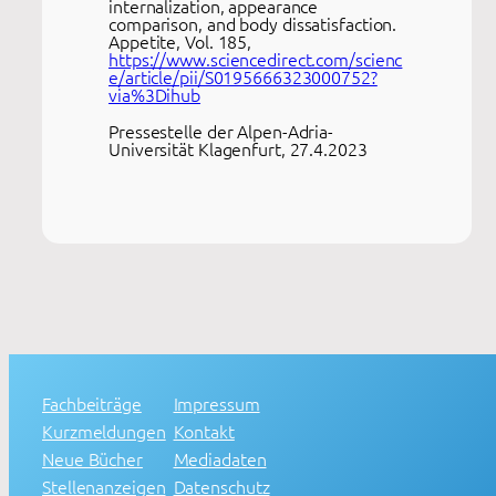
internalization, appearance
comparison, and body dissatisfaction.
Appetite, Vol. 185,
https://www.sciencedirect.com/scienc
e/article/pii/S0195666323000752?
via%3Dihub
Pressestelle der Alpen-Adria-
Universität Klagenfurt, 27.4.2023
Fachbeiträge
Impressum
Kurzmeldungen
Kontakt
Neue Bücher
Mediadaten
Stellenanzeigen
Datenschutz