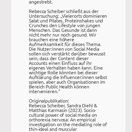
angestrebt.
Rebecca Scheiber schließt aus der
Untersuchung: „Vielerorts dominieren
Salat und Pilates, Proteinshakes und
Crunches den Lifestyle von jungen
Menschen. Das Gesunde ist dann
nicht mehr nur noch gesund. Wir
brauchen eine höhere
Aufmerksamkeit für dieses Thema.
Die Nutzer:innen von Social Media
sollen sich verstärkt darüber bewusst
sein, dass der Content dieser
Accounts einen Einfluss auf ihr
eigenes Verhalten haben kann. Eine
wichtige Rolle könnten bei dieser
Aufklärung die Influencer:innen selbst
spielen, aber auch Organisationen im
Bereich Public Health können
intervenieren.“
Originalpublikation:
Rebecca Scheiber, Sandra Diehl &
Matthias Karmasin (2023). Socio-
cultural power of social media on
orthorexia nervosa: An empirical
investigation on the mediating role of
thin-ideal and muscular