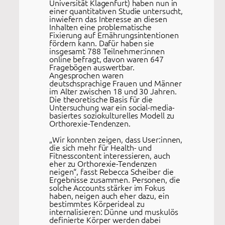
Universität Klagenfurt) haben nun in
einer quantitativen Studie untersucht,
inwiefern das Interesse an diesen
Inhalten eine problematische
Fixierung auf Ernährungsintentionen
fördern kann. Dafür haben sie
insgesamt 788 Teilnehmer:innen
online befragt, davon waren 647
Fragebögen auswertbar.
Angesprochen waren
deutschsprachige Frauen und Männer
im Alter zwischen 18 und 30 Jahren.
Die theoretische Basis für die
Untersuchung war ein social-media-
basiertes soziokulturelles Modell zu
Orthorexie-Tendenzen.
„Wir konnten zeigen, dass User:innen,
die sich mehr für Health- und
Fitnesscontent interessieren, auch
eher zu Orthorexie-Tendenzen
neigen“, fasst Rebecca Scheiber die
Ergebnisse zusammen. Personen, die
solche Accounts stärker im Fokus
haben, neigen auch eher dazu, ein
bestimmtes Körperideal zu
internalisieren: Dünne und muskulös
definierte Körper werden dabei