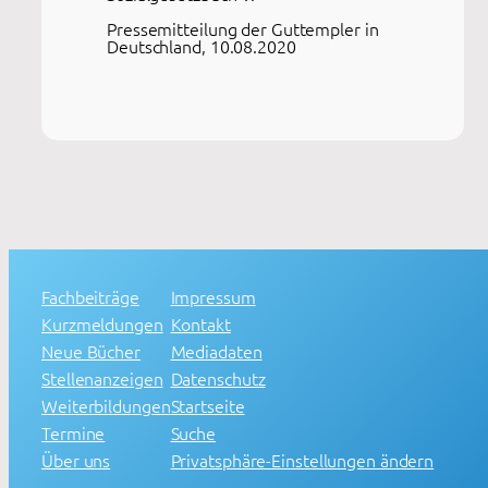
Pressemitteilung der Guttempler in
Deutschland, 10.08.2020
Fachbeiträge
Impressum
Kurzmeldungen
Kontakt
Neue Bücher
Mediadaten
Stellenanzeigen
Datenschutz
Weiterbildungen
Startseite
Termine
Suche
Über uns
Privatsphäre-Einstellungen ändern