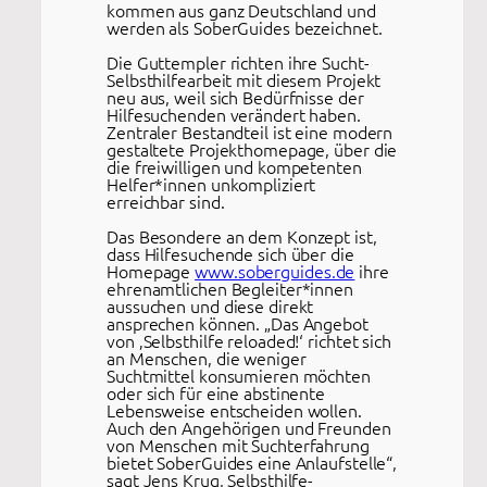
kommen aus ganz Deutschland und
werden als SoberGuides bezeichnet.
Die Guttempler richten ihre Sucht-
Selbsthilfearbeit mit diesem Projekt
neu aus, weil sich Bedürfnisse der
Hilfesuchenden verändert haben.
Zentraler Bestandteil ist eine modern
gestaltete Projekthomepage, über die
die freiwilligen und kompetenten
Helfer*innen unkompliziert
erreichbar sind.
Das Besondere an dem Konzept ist,
dass Hilfesuchende sich über die
Homepage
www.soberguides.de
ihre
ehrenamtlichen Begleiter*innen
aussuchen und diese direkt
ansprechen können. „Das Angebot
von ‚Selbsthilfe reloaded!‘ richtet sich
an Menschen, die weniger
Suchtmittel konsumieren möchten
oder sich für eine abstinente
Lebensweise entscheiden wollen.
Auch den Angehörigen und Freunden
von Menschen mit Suchterfahrung
bietet SoberGuides eine Anlaufstelle“,
sagt Jens Krug, Selbsthilfe-