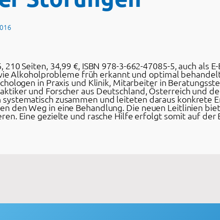
2016
, 210 Seiten, 34,99 €, ISBN 978-3-662-47085-5, auch als E-
en, wie Alkoholprobleme früh erkannt und optimal behande
ychologen in Praxis und Klinik, Mitarbeiter in Beratungsst
raktiker und Forscher aus Deutschland, Österreich und d
n systematisch zusammen und leiteten daraus konkrete Em
en den Weg in eine Behandlung. Die neuen Leitlinien bie
ren. Eine gezielte und rasche Hilfe erfolgt somit auf der