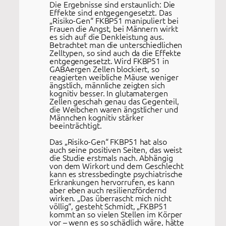
Die Ergebnisse sind erstaunlich: Die
Effekte sind entgegengesetzt. Das
„Risiko-Gen“ FKBP51 manipuliert bei
Frauen die Angst, bei Männern wirkt
es sich auf die Denkleistung aus.
Betrachtet man die unterschiedlichen
Zelltypen, so sind auch da die Effekte
entgegengesetzt. Wird FKBP51 in
GABAergen Zellen blockiert, so
reagierten weibliche Mäuse weniger
ängstlich, männliche zeigten sich
kognitiv besser. In glutamatergen
Zellen geschah genau das Gegenteil,
die Weibchen waren ängstlicher und
Männchen kognitiv stärker
beeinträchtigt.
Das „Risiko-Gen“ FKBP51 hat also
auch seine positiven Seiten, das weist
die Studie erstmals nach. Abhängig
von dem Wirkort und dem Geschlecht
kann es stressbedingte psychiatrische
Erkrankungen hervorrufen, es kann
aber eben auch resilienzfördernd
wirken. „Das überrascht mich nicht
völlig“, gesteht Schmidt, „FKBP51
kommt an so vielen Stellen im Körper
vor – wenn es so schädlich wäre, hätte