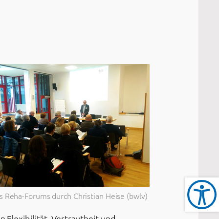
s Reha-Forums durch Christian Heise (bwlv)
 Flexibilität, Vertrautheit und