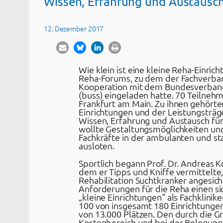
Wissen, Erfahrung und Austausch
12. Dezember 2017
Wie klein ist eine kleine Reha-Einri
Reha-Forums, zu dem der Fachverband
Kooperation mit dem Bundesverband f
(buss) eingeladen hatte. 70 Teiln
Frankfurt am Main. Zu ihnen gehörte
Einrichtungen und der Leistungsträg
Wissen, Erfahrung und Austausch für
wollte Gestaltungsmöglichkeiten und
Fachkräfte in der ambulanten und st
ausloten.
Sportlich begann Prof. Dr. Andreas K
dem er Tipps und Kniffe vermittelte,
Rehabilitation Suchtkranker angesi
Anforderungen für die Reha einen sic
„kleine Einrichtungen“ als Fachklinik
100 von insgesamt 180 Einrichtunge
von 13.000 Plätzen. Den durch die 
Kostenbereich und bei der Belegung se