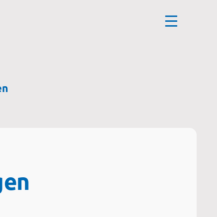
en
gen