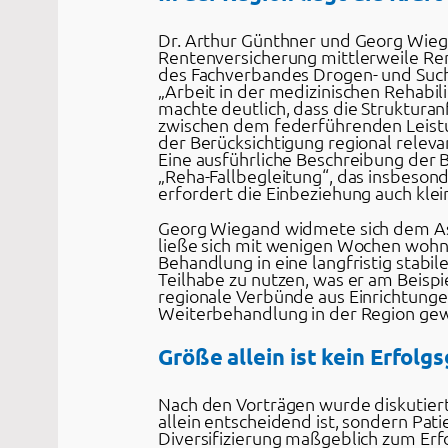
Dr. Arthur Günthner und Georg Wiega
Rentenversicherung mittlerweile Ren
des Fachverbandes Drogen- und Sucht
„Arbeit in der medizinischen Rehabil
machte deutlich, dass die Struktura
zwischen dem federführenden Leistun
der Berücksichtigung regional releva
Eine ausführliche Beschreibung der
„Reha-Fallbegleitung“, das insbesond
erfordert die Einbeziehung auch klei
Georg Wiegand widmete sich dem Aspe
ließe sich mit wenigen Wochen wohno
Behandlung in eine langfristig stabil
Teilhabe zu nutzen, was er am Beisp
regionale Verbünde aus Einrichtung
Weiterbehandlung in der Region gew
Größe allein ist kein Erfolg
Nach den Vorträgen wurde diskutiert.
allein entscheidend ist, sondern Pat
Diversifizierung maßgeblich zum Er