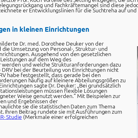
legungsrückgang und Fachkräftemangel sind diese jedoc
ichnete er Entwicklungslinien für die Suchtreha auf un
n in kleinen Einrichtungen
hilderte Dr. med. Dorothee Deuker von der
die Umsetzung von Personal-, Struktur- und
inrichtungen. Ausgehend von den gesetzlichen
- Leistungen auf dem Weg des
 werden und welche Strukturanforderungen dazu
ie DRV bei der Beurteilung von Einrichtungen nicht
RV habe festgestellt, dass gerade bei den
rderungen häufig auf kleinere Abteilungsgrößen zu
Einrichtungen sagte Dr. Deuker: „Bei grundsätzlich
itationsleistungen müssen flexible Lösungen
gneter Weise genutzt werden.“ Mit Beispielen zur
en und Ergebnissen der
aulichte sie die statistischen Daten zum Thema
. Ihren Beitrag rundete sie mit Ausführungen zum
R- Studie
(Merkmale einer erfolgreichen