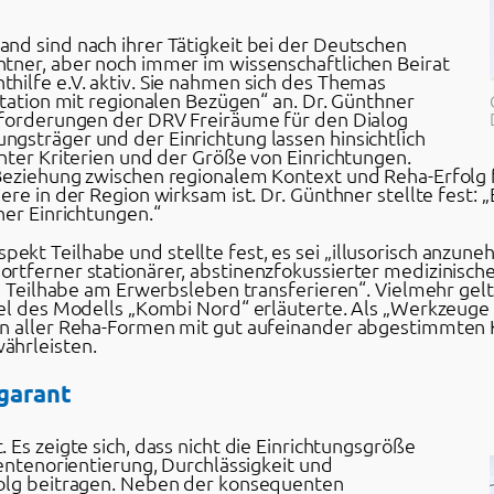
nd sind nach ihrer Tätigkeit bei der Deutschen
tner, aber noch immer im wissenschaftlichen Beirat
hilfe e.V. aktiv. Sie nahmen sich des Themas
itation mit regionalen Bezügen“ an. Dr. Günthner
nforderungen der DRV Freiräume für den Dialog
gsträger und der Einrichtung lassen hinsichtlich
nter Kriterien und der Größe von Einrichtungen.
 Beziehung zwischen regionalem Kontext und Reha-Erfolg
ere in der Region wirksam ist. Dr. Günthner stellte fest
ner Einrichtungen.“
kt Teilhabe und stellte fest, es sei „illusorisch anzun
rtferner stationärer, abstinenzfokussierter medizinisch
e Teilhabe am Erwerbsleben transferieren“. Vielmehr gelte
iel des Modells „Kombi Nord“ erläuterte. Als „Werkzeuge
en aller Reha-Formen mit gut aufeinander abgestimmten K
ährleisten.
sgarant
 Es zeigte sich, dass nicht die Einrichtungsgröße
ientenorientierung, Durchlässigkeit und
folg beitragen. Neben der konsequenten