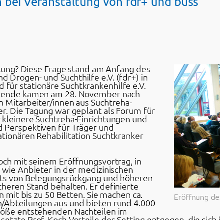
 bei Veranstaltung von fdr+ und buss
chtung? Diese Frage stand am Anfang des
 Drogen- und Suchthilfe e.V. (fdr+) in
ür stationäre Suchtkrankenhilfe e.V.
ehmende kamen am 28. November nach
n Mitarbeiter/innen aus Suchtreha-
er. Die Tagung war geplant als Forum für
 kleinere Suchtreha-Einrichtungen und
 Perspektiven für Träger und
ationären Rehabilitation Suchtkranker
och mit seinem Eröffnungsvortrag, in
 wie Anbieter in der medizinischen
chts von Belegungsrückgang und höheren
heren Stand behalten. Er definierte
en mit bis zu 50 Betten. Sie machen ca.
Eröffnung de
n/Abteilungen aus und bieten rund 4.000
Größe entstehenden Nachteilen im
tzte Prof. Koch Vorteile des Setting entgegen, die sich in