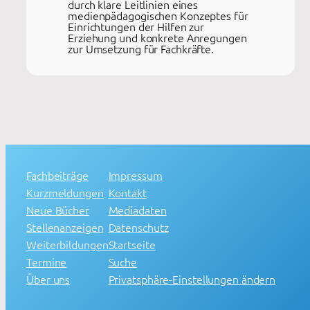
durch klare Leitlinien eines
medienpädagogischen Konzeptes für
Einrichtungen der Hilfen zur
Erziehung und konkrete Anregungen
zur Umsetzung für Fachkräfte.
Fachbeiträge
Impressum
Kurzmeldungen
Kontakt
Neue Bücher
Mediadaten
Stellenanzeigen
Datenschutz
Weiterbildungen
Startseite
Termine
Suche
Über uns
Privatsphäre-Einstellungen ändern