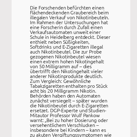
Die Forschenden befürchten einen
flächendeckenden Graubereich beim
illegalen Verkauf von Nikotinbeuteln.
Im Rahmen der Untersuchungen hat
eine Forscherin durch Zufall einen
Verkaufsautomaten unweit einer
Schule in Heidelberg entdeckt. Dieser
enthielt neben Süßigkeiten,
Softdrinks und E-Zigaretten illegal
auch Nikotinbeutel. Die zur Probe
gezogenen Nikotinbeutel wiesen
einen extrem hohen Nikotingehalt
von 50 Milligramm auf – dies
übertrifft den Nikotingehalt vieler
anderer Nikotinprodukte deutlich.
Zum Vergleich: Gewöhnliche
Tabakzigaretten enthalten pro Stück
acht bis 20 Milligramm Nikotin.
Behörden haben den Automaten
zunächst versiegelt – später wurden
die Nikotinbeutel durch E-Zigaretten
ersetzet. DGP-Experte und Studien-
Mitautor Professor Wulf Pankow
warnt: „Bei zu hoher Dosierung oder
versehentlichem Verschlucken –
insbesondere bei Kindern – kann es
zu akuten Vergiftungssymptomen wie