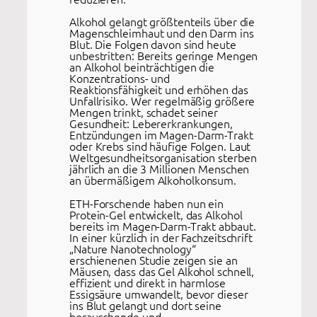
Alkohol gelangt größtenteils über die
Magenschleimhaut und den Darm ins
Blut. Die Folgen davon sind heute
unbestritten: Bereits geringe Mengen
an Alkohol beinträchtigen die
Konzentrations- und
Reaktionsfähigkeit und erhöhen das
Unfallrisiko. Wer regelmäßig größere
Mengen trinkt, schadet seiner
Gesundheit: Lebererkrankungen,
Entzündungen im Magen-Darm-Trakt
oder Krebs sind häufige Folgen. Laut
Weltgesundheitsorganisation sterben
jährlich an die 3 Millionen Menschen
an übermäßigem Alkoholkonsum.
ETH-Forschende haben nun ein
Protein-Gel entwickelt, das Alkohol
bereits im Magen-Darm-Trakt abbaut.
In einer kürzlich in der Fachzeitschrift
„Nature Nanotechnology“
erschienenen Studie zeigen sie an
Mäusen, dass das Gel Alkohol schnell,
effizient und direkt in harmlose
Essigsäure umwandelt, bevor dieser
ins Blut gelangt und dort seine
berauschende und