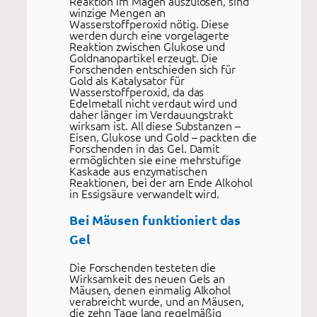
Reaktion im Magen auszulösen, sind
winzige Mengen an
Wasserstoffperoxid nötig. Diese
werden durch eine vorgelagerte
Reaktion zwischen Glukose und
Goldnanopartikel erzeugt. Die
Forschenden entschieden sich für
Gold als Katalysator für
Wasserstoffperoxid, da das
Edelmetall nicht verdaut wird und
daher länger im Verdauungstrakt
wirksam ist. All diese Substanzen –
Eisen, Glukose und Gold – packten die
Forschenden in das Gel. Damit
ermöglichten sie eine mehrstufige
Kaskade aus enzymatischen
Reaktionen, bei der am Ende Alkohol
in Essigsäure verwandelt wird.
Bei Mäusen funktioniert das
Gel
Die Forschenden testeten die
Wirksamkeit des neuen Gels an
Mäusen, denen einmalig Alkohol
verabreicht wurde, und an Mäusen,
die zehn Tage lang regelmäßig