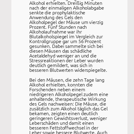
Alkohol erhielten. Dreißig Minuten
nach der einmaligen Alkoholabgabe
senkte die prophylaktische
Anwendung des Gels den
Alkoholpegel der Mäuse um vierzig
Prozent. Fünf Stunden nach
Alkoholaufnahme war ihr
Blutalkoholspiegel im Vergleich zur
Kontrollgruppe gar um 56 Prozent
gesunken. Dabei sammelte sich bei
diesen Mäusen das schädliche
Acetaldehyd weniger an und die
Stressreaktionen der Leber wurden
deutlich gemildert, was sich in
besseren Blutwerten widerspiegelte.
Bei den Mäusen, die zehn Tage lang
Alkohol erhielten, konnten die
Forschenden neben einem
niedrigeren Alkoholpegel zudem eine
anhaltende, therapeutische Wirkung
des Gels nachweisen: Die Mäuse, die
zusätzlich zum Alkohol täglich das Gel
bekamen, zeigten einen deutlich
geringeren Gewichtsverlust, weniger
Leberschäden und damit einen
besseren Fettstoffwechsel in der
Leber sowie bessere Blutwerte. Auch