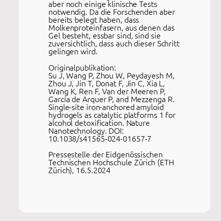
aber noch einige klinische Tests
notwendig. Da die Forschenden aber
bereits belegt haben, dass
Molkenproteinfasern, aus denen das
Gel besteht, essbar sind, sind sie
zuversichtlich, dass auch dieser Schritt
gelingen wird.
Originalpublikation:
Su J, Wang P, Zhou W, Peydayesh M,
Zhou J, Jin T, Donat F, Jin C, Xia L,
Wang K, Ren F, Van der Meeren P,
García de Arquer P, and Mezzenga R.
Single-site iron-anchored amyloid
hydrogels as catalytic platforms 1 for
alcohol detoxification. Nature
Nanotechnology. DOI:
10.1038/s41565-024-01657-7
Pressestelle der Eidgenössischen
Technischen Hochschule Zürich (ETH
Zürich), 16.5.2024