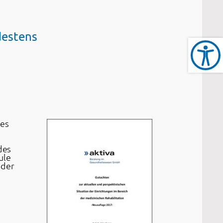
destens
des
des
ule
 der