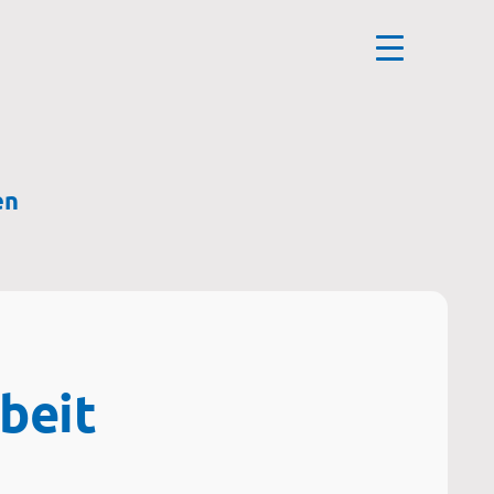
en
beit