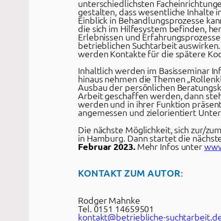
unterschiedlichsten Facheinrichtun
gestalten, dass wesentliche Inhalte
Einblick in Behandlungsprozesse kan
die sich im Hilfesystem befinden, h
Erlebnissen und Erfahrungsprozessen,
betrieblichen Suchtarbeit auswirken.
werden Kontakte für die spätere Ko
Inhaltlich werden im Basisseminar 
hinaus nehmen die Themen „Rollenklä
Ausbau der persönlichen Beratungsko
Arbeit geschaffen werden, dann steh
werden und in ihrer Funktion präsen
angemessen und zielorientiert Unter
Die nächste Möglichkeit, sich zur/zu
in Hamburg. Dann startet die nächst
Februar 2023.
Mehr Infos unter
www.
KONTAKT ZUM AUTOR:
Rodger Mahnke
Tel. 0151 14659501
kontakt@betriebliche-suchtarbeit.d