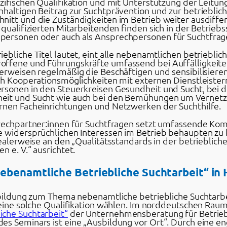
zifischen Qualifikation und mit Unterstützung der Leitun
haltigen Beitrag zur Suchtprävention und zur betriebliche
itt und die Zuständigkeiten im Betrieb weiter ausdiffer
qualifizierten Mitarbeitenden finden sich in der Betriebs
personen oder auch als Ansprechpersonen für Suchtfrag
ebliche Titel lautet, eint alle nebenamtlichen betrieblic
offene und Führungskräfte umfassend bei Auffälligkeit
terweisen regelmäßig die Beschäftigen und sensibilisiere
uch Kooperationsmöglichkeiten mit externen Dienstleister
rsonen in den Steuerkreisen Gesundheit und Sucht, bei d
heit und Sucht wie auch bei den Bemühungen um Vernetz
rnen Facheinrichtungen und Netzwerken der Suchthilfe.
prechpartner:innen für Suchtfragen setzt umfassende Ko
e widersprüchlichen Interessen im Betrieb behaupten zu k
dealerweise an den „Qualitätsstandards in der betrieblich
 e. V.“ ausrichtet.
ebenamtliche Betriebliche Suchtarbeit“ in
rtbildung zum Thema nebenamtliche betriebliche Suchtarbe
 eine solche Qualifikation wählen. Im norddeutschen Raum 
iche Suchtarbeit“
der Unternehmensberatung für Betrieb
es Seminars ist eine „Ausbildung vor Ort“. Durch eine e