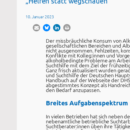
„Helfen statt wegschauen“
10. Januar 2023
Der missbräuchliche Konsum von Alko
gesellschaftlichen Bereichen und Al
nicht ausgenommen. Fehlzeiten, kon
Konflikte mit Kolleg:innen und Vorge
alkoholbedingte Probleme am Arbeit
Suchthilfe mit dem Ziel der frühzeiti
Ganz frisch aktualisiert wurden gera
und Suchthilfe der Deutschen Hauptst
Handbuch auf der Webseite der DHS zu 
abgestimmtes Konzept als Handreichu
den Bedarf anzupassen.
Breites Aufgabenspektrum
In vielen Betrieben hat sich neben 
nebenamtliche betriebliche Suchtarb
Suchtberater:innen üben ihre Tätigk