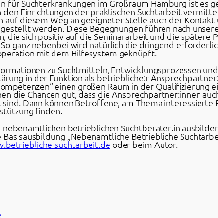
gen für Suchterkrankungen im Großraum Hamburg ist es g
 in den Einrichtungen der praktischen Suchtarbeit vermit
n auf diesem Weg an geeigneter Stelle auch der Kontakt
ergestellt werden. Diese Begegnungen führen nach unsere
 die sich positiv auf die Seminararbeit und die spätere 
 So ganz nebenbei wird natürlich die dringend erforderli
operation mit dem Hilfesystem geknüpft.
Informationen zu Suchtmitteln, Entwicklungsprozessen u
rung in der Funktion als betriebliche:r Ansprechpartner
mpetenzen“ einen großen Raum in der Qualifizierung ein
en die Chancen gut, dass die Ansprechpartner:innen auc
t sind. Dann können Betroffene, am Thema interessierte
stützung finden.
m nebenamtlichen betrieblichen Suchtberater:in ausbilden
e Basisausbildung „Nebenamtliche Betriebliche Suchtarbe
betriebliche-suchtarbeit.de
oder beim Autor.
e