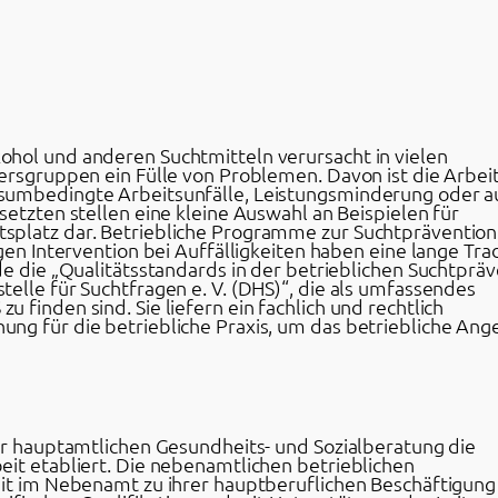
hol und anderen Suchtmitteln verursacht in vielen
tersgruppen ein Fülle von Problemen. Davon ist die Arbei
sumbedingte Arbeitsunfälle, Leistungsminderung oder a
setzten stellen eine kleine Auswahl an Beispielen für
splatz dar. Betriebliche Programme zur Suchtpräventio
gen Intervention bei Auffälligkeiten haben eine lange Trad
de die „Qualitätsstandards in der betrieblichen Suchtprä
elle für Suchtfragen e. V. (DHS)“, die als umfassendes
finden sind. Sie liefern ein fachlich und rechtlich
ng für die betriebliche Praxis, um das betriebliche Ang
der hauptamtlichen Gesundheits- und Sozialberatung die
eit etabliert. Die nebenamtlichen betrieblichen
eit im Nebenamt zu ihrer hauptberuflichen Beschäftigung