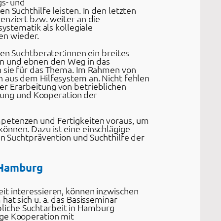
gs- und
n Suchthilfe leisten. In den letzten
enziert bzw. weiter an die
systematik als kollegiale
en wieder.
hen Suchtberater:innen ein breites
en und ebnen den Weg in das
n sie für das Thema. Im Rahmen von
n aus dem Hilfesystem an. Nicht fehlen
er Erarbeitung von betrieblichen
ung und Kooperation der
mpetenzen und Fertigkeiten voraus, um
önnen. Dazu ist eine einschlägige
en Suchtprävention und Suchthilfe der
 Hamburg
it interessieren, können inzwischen
hat sich u. a. das Basisseminar
liche Suchtarbeit in Hamburg
nge Kooperation mit