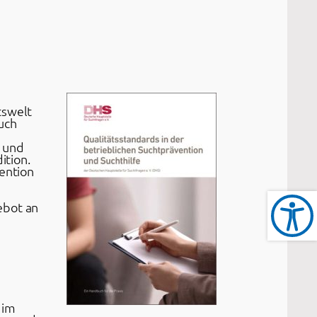
tswelt
uch
n und
ition.
vention
ebot an
 im