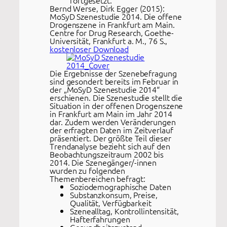
fortgesetzt.
Bernd Werse, Dirk Egger (2015):
MoSyD Szenestudie 2014. Die offene
Drogenszene in Frankfurt am Main.
Centre for Drug Research, Goethe-
Universität, Frankfurt a. M., 76 S.,
kostenloser Download
Die Ergebnisse der Szenebefragung
sind gesondert bereits im Februar in
der „MoSyD Szenestudie 2014“
erschienen. Die Szenestudie stellt die
Situation in der offenen Drogenszene
in Frankfurt am Main im Jahr 2014
dar. Zudem werden Veränderungen
der erfragten Daten im Zeitverlauf
präsentiert. Der größte Teil dieser
Trendanalyse bezieht sich auf den
Beobachtungszeitraum 2002 bis
2014. Die Szenegänger/-innen
wurden zu folgenden
Themenbereichen befragt:
Soziodemographische Daten
Substanzkonsum, Preise,
Qualität, Verfügbarkeit
Szenealltag, Kontrollintensität,
Hafterfahrungen