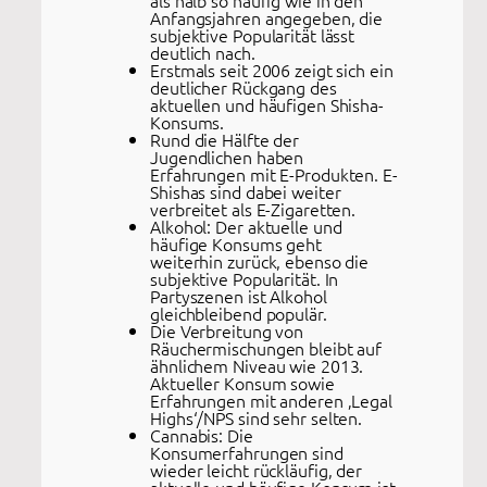
als halb so häufig wie in den
Anfangsjahren angegeben, die
subjektive Popularität lässt
deutlich nach.
Erstmals seit 2006 zeigt sich ein
deutlicher Rückgang des
aktuellen und häufigen Shisha-
Konsums.
Rund die Hälfte der
Jugendlichen haben
Erfahrungen mit E-Produkten. E-
Shishas sind dabei weiter
verbreitet als E-Zigaretten.
Alkohol: Der aktuelle und
häufige Konsums geht
weiterhin zurück, ebenso die
subjektive Popularität. In
Partyszenen ist Alkohol
gleichbleibend populär.
Die Verbreitung von
Räuchermischungen bleibt auf
ähnlichem Niveau wie 2013.
Aktueller Konsum sowie
Erfahrungen mit anderen ‚Legal
Highs‘/NPS sind sehr selten.
Cannabis: Die
Konsumerfahrungen sind
wieder leicht rückläufig, der