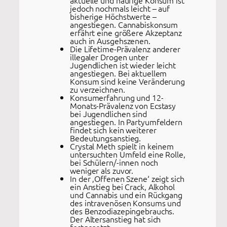
aktuelle und häufige Konsum ist
jedoch nochmals leicht – auf
bisherige Höchstwerte –
angestiegen. Cannabiskonsum
erfährt eine größere Akzeptanz
auch in Ausgehszenen.
Die Lifetime-Prävalenz anderer
illegaler Drogen unter
Jugendlichen ist wieder leicht
angestiegen. Bei aktuellem
Konsum sind keine Veränderung
zu verzeichnen.
Konsumerfahrung und 12-
Monats-Prävalenz von Ecstasy
bei Jugendlichen sind
angestiegen. In Partyumfeldern
findet sich kein weiterer
Bedeutungsanstieg.
Crystal Meth spielt in keinem
untersuchten Umfeld eine Rolle,
bei Schülern/-innen noch
weniger als zuvor.
In der ‚Offenen Szene‘ zeigt sich
ein Anstieg bei Crack, Alkohol
und Cannabis und ein Rückgang
des intravenösen Konsums und
des Benzodiazepingebrauchs.
Der Altersanstieg hat sich