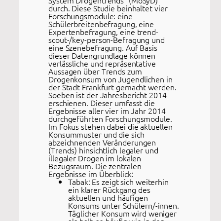
System Drogentrends“ (MoSyD)
durch. Diese Studie beinhaltet vier
Forschungsmodule: eine
Schülerbreitenbefragung, eine
Expertenbefragung, eine trend-
scout-/key-person-Befragung und
eine Szenebefragung. Auf Basis
dieser Datengrundlage können
verlässliche und repräsentative
Aussagen über Trends zum
Drogenkonsum von Jugendlichen in
der Stadt Frankfurt gemacht werden.
Soeben ist der Jahresbericht 2014
erschienen. Dieser umfasst die
Ergebnisse aller vier im Jahr 2014
durchgeführten Forschungsmodule.
Im Fokus stehen dabei die aktuellen
Konsummuster und die sich
abzeichnenden Veränderungen
(Trends) hinsichtlich legaler und
illegaler Drogen im lokalen
Bezugsraum. Die zentralen
Ergebnisse im Überblick:
Tabak: Es zeigt sich weiterhin
ein klarer Rückgang des
aktuellen und häufigen
Konsums unter Schülern/-innen.
Täglicher Konsum wird weniger