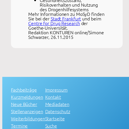
Gesundheitszustand,
Risikoverhalten und Nutzung
des Drogenhilfesystems
Mehr Informationen zu MoSyD finden
Sie bei der
Stadt Frankfurt
und beim
Centre for Drug Research
der
Goethe-Universität.
Redaktion KONTUREN online/Simone
Schwarzer, 26.11.2015
Fachbeiträge
Impressum
Kurzmeldungen
Kontakt
Neue Bücher
Mediadaten
Stellenanzeigen
Datenschutz
Weiterbildungen
Startseite
Termine
Suche