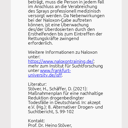
beträgt, muss die Person in jedem Fall
im Anschluss an die Verabreichung
des Sprays professionell medizinisch
versorgt werden. Da Nebenwirkungen
bei der Naloxon-Gabe auftreten
können, ist eine Überwachung
des/der Überdosierten durch den
Ersthelfenden bis zum Eintreffen der
Rettungskräfte zwingend
erforderlich.
Weitere Informationen zu Naloxon
unter:
https://www.naloxontraining.de/
;
mehr zum Institut für Suchtforschung
unter
www.frankfurt-
university.de/isff
.
Literatur:
Stöver, H., Schäffer, D. (2021):
Maßnahmenplan für eine nachhaltige
Reduktion drogenbedingter
Todesfälle in Deutschland. In: akzept
e.V. (Hg.): 8. Alternativer Drogen- und
Suchtbericht, S. 99-102
Kontakt:
Prof. Dr. Heino Stöver,