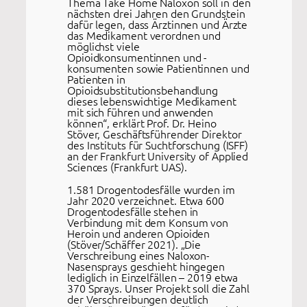
Thema Take Home Naloxon soll in den
nächsten drei Jahren den Grundstein
dafür legen, dass Ärztinnen und Ärzte
das Medikament verordnen und
möglichst viele
Opioidkonsumentinnen und -
konsumenten sowie Patientinnen und
Patienten in
Opioidsubstitutionsbehandlung
dieses lebenswichtige Medikament
mit sich führen und anwenden
können“, erklärt Prof. Dr. Heino
Stöver, Geschäftsführender Direktor
des Instituts für Suchtforschung (ISFF)
an der Frankfurt University of Applied
Sciences (Frankfurt UAS).
1.581 Drogentodesfälle wurden im
Jahr 2020 verzeichnet. Etwa 600
Drogentodesfälle stehen in
Verbindung mit dem Konsum von
Heroin und anderen Opioiden
(Stöver/Schäffer 2021). „Die
Verschreibung eines Naloxon-
Nasensprays geschieht hingegen
lediglich in Einzelfällen – 2019 etwa
370 Sprays. Unser Projekt soll die Zahl
der Verschreibungen deutlich