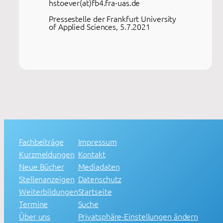
hstoever(at)fb4.fra-uas.de
Pressestelle der Frankfurt University
of Applied Sciences, 5.7.2021
Fachbeiträge
Impressum
Kurzmeldungen
Kontakt
Neue Bücher
Mediadaten
Stellenanzeigen
Datenschutz
Weiterbildungen
Startseite
Termine
Suche
Über uns
Privatsphäre-Einstellungen ändern