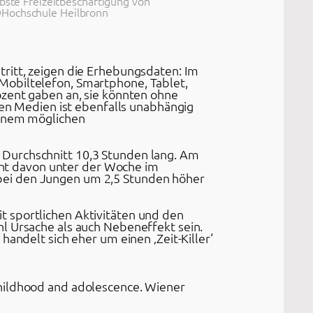
iebste Freizeitbeschäftigung von
©Hochschule Heilbronn
ritt, zeigen die Erhebungsdaten: Im
Mobiltelefon, Smartphone, Tablet,
ozent gaben an, sie könnten ohne
ren Medien ist ebenfalls unabhängig
einem möglichen
 Durchschnitt 10,3 Stunden lang. Am
ht davon unter der Woche im
bei den Jungen um 2,5 Stunden höher
t sportlichen Aktivitäten und den
l Ursache als auch Nebeneffekt sein.
andelt sich eher um einen ‚Zeit-Killer‘
n childhood and adolescence. Wiener