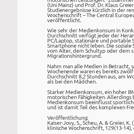
(Uni Mainz) und Prof. Dr. Klaus Greier
Studienergebnisse kürzlich in der r
Wochenschrift – The Central Europea
veröffentlicht.
Wie sehr der Medienkonsum in Konkur
Durchschnitt verfügt jeder der Hera
PC/Laptop, stationäre und portable 
Smartphone nicht leben. Die soziale 
vom Alter, dem Schultyp oder dem so
Migrationshintergrund.
Nahm man alle Medien in Betracht, 
Wochenende waren es bereits zwölf
Durchschnitt 8,2 Stunden aus, am W
als bei den Mädchen.
Starker Medienkonsum, ein hoher BMI
motorischen Fähigkeiten. Allerdings
Medienkonsum beeinflusst sportliche 
und ist damit Teil des komplexen Fre
Veröffentlichung:
Kaiser-Jovy, S., Scheu, A. & Greier, K
klinische Wochenschrift, 129(13-14),