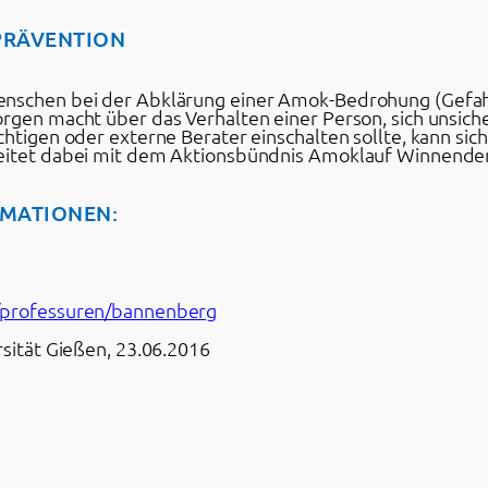
PRÄVENTION
Menschen bei der Abklärung einer Amok-Bedrohung (Gef
orgen macht über das Verhalten einer Person, sich unsich
chtigen oder externe Berater einschalten sollte, kann sich
rbeitet dabei mit dem Aktionsbündnis Amoklauf Winnend
RMATIONEN:
1/professuren/bannenberg
rsität Gießen, 23.06.2016