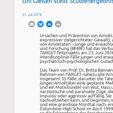
Uni Gießen stellt Studienergebni
27. Juli 2016
Ursachen und Prävention von Amoktat
expressiver zielgerichteter Gewalt),
von Amoktaten – junge und erwachse
und Forschung (BMBF) hat das Verbu
TARGET-Teilprojekts am 23. Juni 201
interdisziplinär Fälle junger und e
psychiatrisch-psychologischen Gutach
Das Team von Prof. Dr. Britta Bannen
Rahmen von TARGET nahezu alle Amok
insgesamt 35 Fälle, darunter die Ta
jungen Amoktäter eine geplante Mehr
und ein Motivbündel von Wut, Hass un
narzisstische und paranoide Züge, di
impulsiv oder aggressiv auffällig. S
nachvollziehen kann, und beginnen, i
und eine grandiose Mordtat nach, en
Columbine High School im April 1999, d
so die Erkenntnisse der Forscherinne