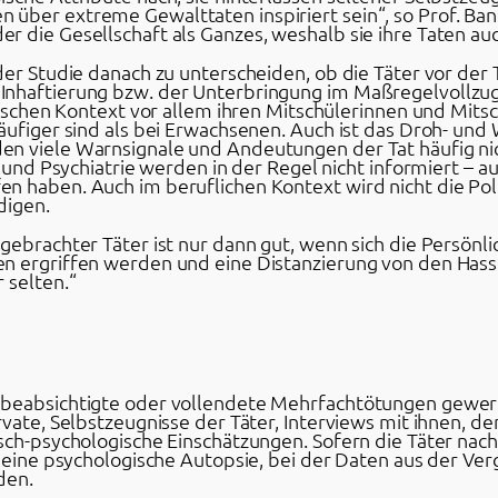
über extreme Gewalttaten inspiriert sein“, so Prof. Ban
 die Gesellschaft als Ganzes, weshalb sie ihre Taten auc
der Studie danach zu unterscheiden, ob die Täter vor der
Inhaftierung bzw. der Unterbringung im Maßregelvollzug
ulischen Kontext vor allem ihren Mitschülerinnen und Mits
äufiger sind als bei Erwachsenen. Auch ist das Droh- und
en viele Warnsignale und Andeutungen der Tat häufig n
i und Psychiatrie werden in der Regel nicht informiert – a
n haben. Auch im beruflichen Kontext wird nicht die Poli
digen.
ebrachter Täter ist nur dann gut, wenn sich die Persönlic
n ergriffen werden und eine Distanzierung von den Hassge
 selten.“
beabsichtigte oder vollendete Mehrfachtötungen gewerte
ervate, Selbstzeugnisse der Täter, Interviews mit ihnen,
sch-psychologische Einschätzungen. Sofern die Täter nach
h eine psychologische Autopsie, bei der Daten aus der V
den.