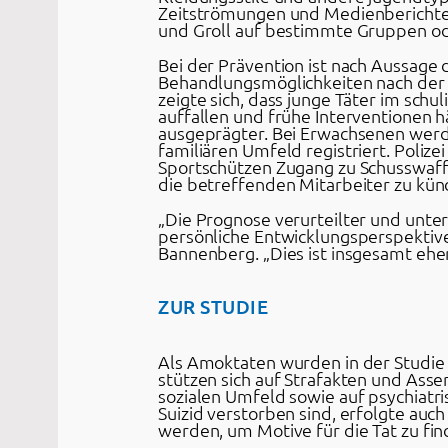
Zeitströmungen und Medienberichten 
und Groll auf bestimmte Gruppen oder
Bei der Prävention ist nach Aussage 
Behandlungsmöglichkeiten nach der 
zeigte sich, dass junge Täter im sch
auffallen und frühe Interventionen h
ausgeprägter. Bei Erwachsenen werd
familiären Umfeld registriert. Polize
Sportschützen Zugang zu Schusswaffe
die betreffenden Mitarbeiter zu kün
„Die Prognose verurteilter und unterg
persönliche Entwicklungsperspektive
Bannenberg. „Dies ist insgesamt eher
ZUR STUDIE
Als Amoktaten wurden in der Studie 
stützen sich auf Strafakten und Ass
sozialen Umfeld sowie auf psychiatri
Suizid verstorben sind, erfolgte auc
werden, um Motive für die Tat zu fin