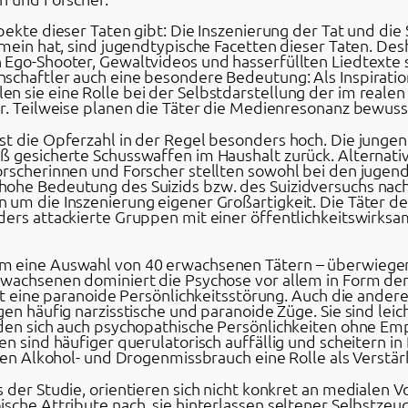
ekte dieser Taten gibt: Die Inszenierung der Tat und die S
emein hat, sind jugendtypische Facetten dieser Taten. Des
 Ego-Shooter, Gewaltvideos und hasserfüllten Liedtexte s
schaftler auch eine besondere Bedeutung: Als Inspiration
n sie eine Rolle bei der Selbstdarstellung der im reale
r. Teilweise planen die Täter die Medienresonanz bewusst
t die Opferzahl in der Regel besonders hoch. Die jungen
ß gesicherte Schusswaffen im Haushalt zurück. Alternati
orscherinnen und Forscher stellten sowohl bei den jugend
he Bedeutung des Suizids bzw. des Suizidversuchs nach de
 um die Inszenierung eigener Großartigkeit. Die Täter d
ders attackierte Gruppen mit einer öffentlichkeitswirks
m eine Auswahl von 40 erwachsenen Tätern – überwiegen
rwachsenen dominiert die Psychose vor allem in Form de
hat eine paranoide Persönlichkeitsstörung. Auch die ande
en häufig narzisstische und paranoide Züge. Sie sind leich
den sich auch psychopathische Persönlichkeiten ohne Emp
n sind häufiger querulatorisch auffällig und scheitern in
hnen Alkohol- und Drogenmissbrauch eine Rolle als Verstär
 der Studie, orientieren sich nicht konkret an medialen 
sche Attribute nach, sie hinterlassen seltener Selbstzeug