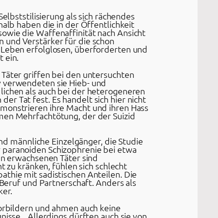
elbststilisierung als sich rächendes
halb haben die in der Öffentlichkeit
owie die Waffenaffinität nach Ansicht
 und Verstärker für die schon
n Leben erfolglosen, überforderten und
 ein.
 Täter griffen bei den untersuchten
v verwendeten sie Hieb- und
lichen als auch bei der heterogeneren
r Tat fest. Es handelt sich hier nicht
emonstrieren ihre Macht und ihren Hass
amen Mehrfachtötung, der der Suizid
d männliche Einzelgänger, die Studie
r paranoiden Schizophrenie bei etwa
ren erwachsenen Täter sind
t zu kränken, fühlen sich schlecht
athie mit sadistischen Anteilen. Die
 Beruf und Partnerschaft. Anders als
ker.
Vorbildern und ahmen auch keine
nisse. „Allerdings dürften auch sie von