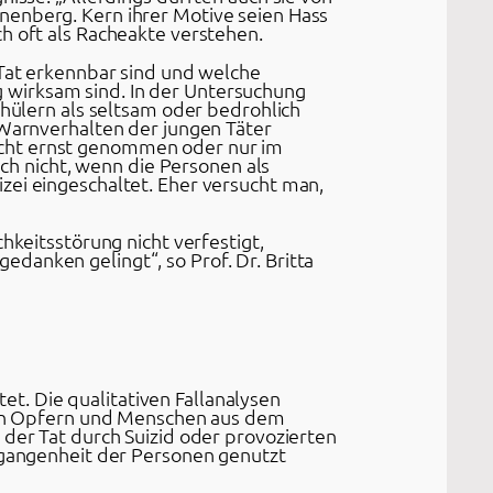
nenberg. Kern ihrer Motive seien Hass
h oft als Racheakte verstehen.
 Tat erkennbar sind und welche
 wirksam sind. In der Untersuchung
chülern als seltsam oder bedrohlich
 Warnverhalten der jungen Täter
icht ernst genommen oder nur im
uch nicht, wenn die Personen als
zei eingeschaltet. Eher versucht man,
hkeitsstörung nicht verfestigt,
danken gelingt“, so Prof. Dr. Britta
t. Die qualitativen Fallanalysen
 den Opfern und Menschen aus dem
 der Tat durch Suizid oder provozierten
ergangenheit der Personen genutzt