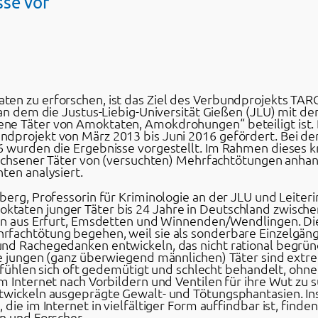
sse vor
en zu erforschen, ist das Ziel des Verbundprojekts TARG
 an dem die Justus-Liebig-Universität Gießen (JLU) mit d
ne Täter von Amoktaten, Amokdrohungen“ beteiligt ist.
ndprojekt von März 2013 bis Juni 2016 gefördert. Bei d
6 wurden die Ergebnisse vorgestellt. Im Rahmen dieses k
rwachsener Täter von (versuchten) Mehrfachtötungen anhan
ten analysiert.
berg, Professorin für Kriminologie an der JLU und Leiteri
taten junger Täter bis 24 Jahre in Deutschland zwische
ten aus Erfurt, Emsdetten und Winnenden/Wendlingen. Die
fachtötung begehen, weil sie als sonderbare Einzelgänge
d Rachegedanken entwickeln, das nicht rational begründet
e jungen (ganz überwiegend männlichen) Täter sind extrem
ie fühlen sich oft gedemütigt und schlecht behandelt, ohn
m Internet nach Vorbildern und Ventilen für ihre Wut zu s
twickeln ausgeprägte Gewalt- und Tötungsphantasien. In
ie im Internet in vielfältiger Form auffindbar ist, finden 
n und Forscher.