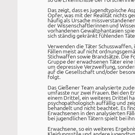
Das zeigt, dass es jugendtypische Asp
Opfer, was mit der Realität nichts g
häufig als Ursache missverstandenen
der Wissenschaftlerinnen und Wissen
vorhandenen Gewaltphantasien spiele
sich ständig gekränkt fühlenden Täte
Verwenden die Täter Schusswaffen, is
Fällen meist auf nicht ordnungsgemä
Stichwaffen sowie Brandsätze. Die F
Gruppe der erwachsenen Täter eine ho
um depressive Verzweiflung, sondern
auf die Gesellschaft und/oder beson
folgt.
Das Gießener Team analysierte zude
umfasste nur zwei Frauen. Bei den E
einem Drittel, ein weiteres Drittel 
psychopathologisch auffällig und zeig
behandelt und nicht beachtet. Es fin
Erwachsenen in den analysierten Fälle
bei jugendlichen Tätern spielt bei i
Erwachsene, so ein weiteres Ergebnis
Kleidungsstile und andere jugendtypi