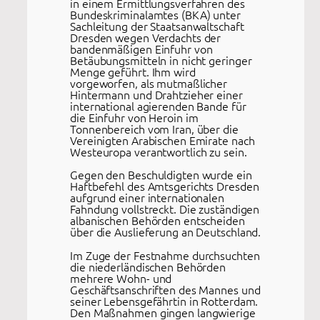
in einem Ermittlungsverfahren des
Bundes­kriminalamtes (BKA) unter
Sachleitung der Staatsanwaltschaft
Dresden wegen Verdachts der
bandenmäßigen Einfuhr von
Betäubungsmitteln in nicht geringer
Menge geführt. Ihm wird
vorgeworfen, als mutmaßlicher
Hintermann und Drahtzieher einer
international agierenden Bande für
die Einfuhr von Heroin im
Tonnenbereich vom Iran, über die
Vereinigten Arabischen Emirate nach
Westeuropa verantwortlich zu sein.
Gegen den Beschuldigten wurde ein
Haftbefehl des Amtsgerichts Dresden
aufgrund einer internationalen
Fahndung vollstreckt. Die zuständigen
albanischen Behörden entscheiden
über die Auslieferung an Deutschland.
Im Zuge der Festnahme durchsuchten
die niederländischen Behörden
mehrere Wohn- und
Geschäftsanschriften des Mannes und
seiner Lebensgefährtin in Rotterdam.
Den Maßnahmen gingen langwierige