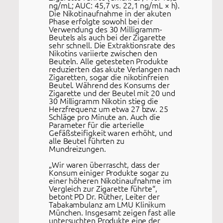
ng/mL; AUC: 45,7 vs. 22,1 ng/mL × h).
Die Nikotinaufnahme in der akuten
Phase erfolgte sowohl bei der
Verwendung des 30 Milligramm-
Beutels als auch bei der Zigarette
sehr schnell. Die Extraktionsrate des
Nikotins variierte zwischen den
Beuteln. Alle getesteten Produkte
reduzierten das akute Verlangen nach
Zigaretten, sogar die nikotinfreien
Beutel. Während des Konsums der
Zigarette und der Beutel mit 20 und
30 Milligramm Nikotin stieg die
Herzfrequenz um etwa 27 bzw. 25
Schläge pro Minute an. Auch die
Parameter für die arterielle
Gefäßsteifigkeit waren erhöht, und
alle Beutel führten zu
Mundreizungen.
„Wir waren überrascht, dass der
Konsum einiger Produkte sogar zu
einer höheren Nikotinaufnahme im
Vergleich zur Zigarette führte“,
betont PD Dr. Rüther, Leiter der
Tabakambulanz am LMU Klinikum
München. Insgesamt zeigen fast alle
untersuchten Produkte eine der