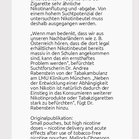
Zigarette sehr ähnliche
Nikotinanflutung und -abgabe. Von
einem hohem Suchtpotenzial der
untersuchten Nikotinbeutel muss
deshalb ausgegangen werden.
„Wenn man bedenkt, dass wir aus
unseren Nachbarländern wie z. B.
Österreich hören, dass die dort legal
erhältlichen Nikotinbeutel bereits
massiv in den Schulen angekommen
sind, kann das ein ernsthaftes
Problem werden“, befürchtet
Suchtforscherin Dr. Andrea
Rabenstein von der Tabakambulanz
am LMU Klinikum München. „Neben
der Entwicklung einer Abhängigkeit
von Nikotin ist natürlich dadurch der
Einstieg in das Konsumieren weiterer
Nikotinprodukte oder Tabakzigaretten
stark zu befürchten“, fügt Dr.
Rabenstein hinzu.
Originalpublikation:
Small pouches, but high nicotine
doses – nicotine delivery and acute
effects after use of tobacco-free
nicotine pouches. Mallock-Ohnesorg