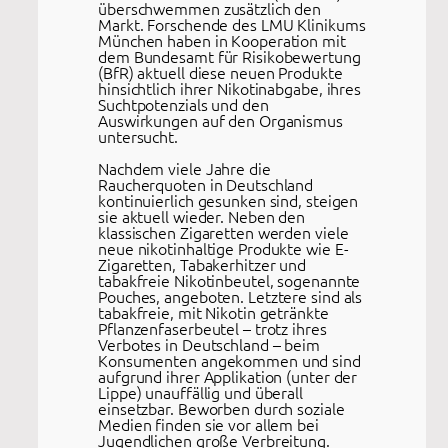
überschwemmen zusätzlich den
Markt. Forschende des LMU Klinikums
München haben in Kooperation mit
dem Bundesamt für Risikobewertung
(BfR) aktuell diese neuen Produkte
hinsichtlich ihrer Nikotinabgabe, ihres
Suchtpotenzials und den
Auswirkungen auf den Organismus
untersucht.
Nachdem viele Jahre die
Raucherquoten in Deutschland
kontinuierlich gesunken sind, steigen
sie aktuell wieder. Neben den
klassischen Zigaretten werden viele
neue nikotinhaltige Produkte wie E-
Zigaretten, Tabakerhitzer und
tabakfreie Nikotinbeutel, sogenannte
Pouches, angeboten. Letztere sind als
tabakfreie, mit Nikotin getränkte
Pflanzenfaserbeutel – trotz ihres
Verbotes in Deutschland – beim
Konsumenten angekommen und sind
aufgrund ihrer Applikation (unter der
Lippe) unauffällig und überall
einsetzbar. Beworben durch soziale
Medien finden sie vor allem bei
Jugendlichen große Verbreitung.