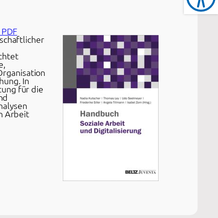
 PDF
schaftlicher
chtet
e,
Organisation
ung. In
ung für die
und
nalysen
n Arbeit