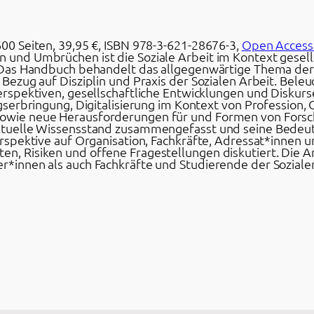
00 Seiten, 39,95 €, ISBN 978-3-621-28676-3,
Open Access
 und Umbrüchen ist die Soziale Arbeit im Kontext gesell
? Das Handbuch behandelt das allgegenwärtige Thema der
Bezug auf Disziplin und Praxis der Sozialen Arbeit. Beleu
erspektiven, gesellschaftliche Entwicklungen und Diskurs
gserbringung, Digitalisierung im Kontext von Profession, 
owie neue Herausforderungen für und Formen von Forsch
aktuelle Wissensstand zusammengefasst und seine Bedeut
erspektive auf Organisation, Fachkräfte, Adressat*innen 
n, Risiken und offene Fragestellungen diskutiert. Die A
r*innen als auch Fachkräfte und Studierende der Soziale