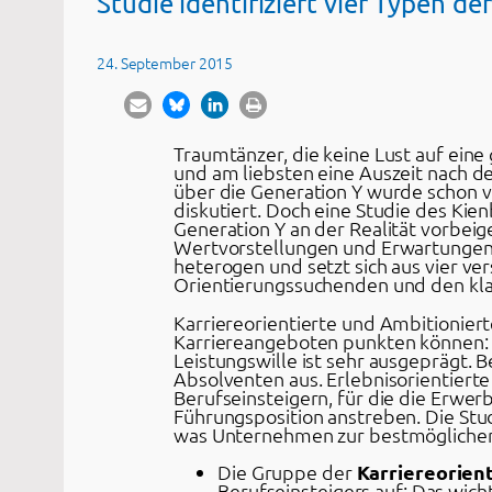
Studie identifiziert vier Typen d
24. September 2015
Traumtänzer, die keine Lust auf eine
und am liebsten eine Auszeit nach 
über die Generation Y wurde schon v
diskutiert. Doch eine Studie des Ki
Generation Y an der Realität vorbei
Wertvorstellungen und Erwartungen f
heterogen und setzt sich aus vier v
Orientierungssuchenden und den klas
Karriereorientierte und Ambitionier
Karriereangeboten punkten können: Fü
Leistungswille ist sehr ausgeprägt. 
Absolventen aus. Erlebnisorientiert
Berufseinsteigern, für die die Erwer
Führungsposition anstreben. Die St
was Unternehmen zur bestmöglichen
Die Gruppe der
Karriereorien
Berufseinsteigers auf: Das wich