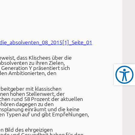
weist, dass Klischees über die
bsolventen zu ihren Zielen,
Generation Y präsentiert sich
den Ambitionierten, den
rbeitgeber mit klassischen
inen hohen Stellenwert, der
achen rund 58 Prozent der aktuellen
gehören dagegen zu den
ensplanung einräumt und die keine
den Typen auf und gibt Empfehlungen,
 Bild des ehrgeizigen
reunde und Gesundheit haben für den