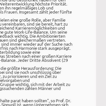
Weiterentwicklung höchste Priorität.
ren ihn regelmäßiges Lob und
s Frauen. Insgesamt zählt jeder fünfte
ielen eine große Rolle, aber Familie
vereinbaren, sind sie bereit, hart zu
reichend Karrieremöglichkeiten und
ne gute Work-Life-Balance. Um seine
eedback wichtig. Die Ambitionierten
auen sind gleichermaßen vertreten.
e sind immer wieder auf der Suche nach
rfnis nach Harmonie stark ausgeprägt.
terbildung sowie eine
Das Streben nach einer großen Karriere
e-Balance. Jeder Dritte Absolvent (29
r die größte Herausforderung: Die
i sind sie noch unschlüssig über
 zu priorisieren und ein Ziel zu
Zielvorgaben und
ruppe wichtig, sich mit der Arbeit zu
ngssuchenden zählen Männer und
alte parat haben sollten“, so Prof. Dr.
 „Sinnvoll ist, wenn Unternehmen sich