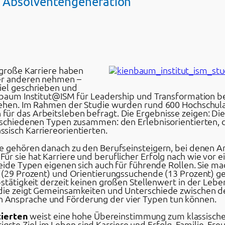
er Absolventengeneration
 große Karriere haben
der anderen nehmen –
iel geschrieben und
enbaum Institut@ISM für Leadership und Transformation be
gehen. Im Rahmen der Studie wurden rund 600 Hochschula
ür das Arbeitsleben befragt. Die Ergebnisse zeigen: Die 
erschiedenen Typen zusammen: den Erlebnisorientierten, 
sisch Karriereorientierten.
te gehören danach zu den Berufseinsteigern, bei denen A
r sie hat Karriere und beruflicher Erfolg nach wie vor e
Beide Typen eigenen sich auch für führende Rollen. Sie m
e (29 Prozent) und Orientierungssuchende (13 Prozent) 
bstätigkeit derzeit keinen großen Stellenwert in der Leb
udie zeigt Gemeinsamkeiten und Unterschiede zwischen 
 Ansprache und Förderung der vier Typen tun können.
tierten
weist eine hohe Übereinstimmung zum klassischen
tigste Ziel im Leben sind Karriere und Erfolg. Familie, F