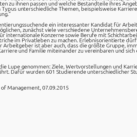
n zu ihnen passen und welche Bestandteile ihres Angeb
h Typus unterschiedliche Themen, beispielsweise Karriere
ung.“
entierungssuchende ein interessanter Kandidat für Arbe
öglichen, zunächst viele verschiedene Unternehmensber
für internationale Konzerne sowie Berufe mit Schichtarbei
bstriche im Privatleben zu machen. Erlebnisorientierte dü
für Arbeitgeber ist aber auch, dass die größte Gruppe, im
Karriere und Familie miteinander zu vereinbaren und sich
die Lupe genommen: Ziele, Wertvorstellungen und Karrie
t. Dafür wurden 601 Studierende unterschiedlicher Stu
ol of Management, 07.09.2015