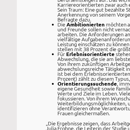
Karriereorientierten zwar auch 
Sein Traum: Eine gut bezahlte 
Anerkennung von seinem Vorgese
Befragte dazu.
Die
Ambitionierten
möchten all
und Freunde sollen nicht vernac
arbeiten. Die Anforderungen an
vielfältige Aufgabenanforderun
Leistung einschätzen zu können 
stellen mit 38 Prozent die grö
Für
Erlebnisorientierte
stehen
Abwechslung, die sie am liebst
Von ihrem zukünftigen Arbeitge
abwechslungsreiche Tätigkeit in
ist bei dem Erlebnisorientierte
Prozent) zählt zu diesem Typus
Orientierungssuchende
, imm
eigene Gesundheit sowie Famili
Werte und Ziele im Leben. Viele D
fokussieren. Von ihrem Wunscha
Weiterbildungsmöglichkeiten, um
identifizieren ohne Verantwor
Frauen gleichermaßen.
„Die Ergebnisse zeigen, dass Arbeitg
Julia Frohne, die Leiterin der Studi