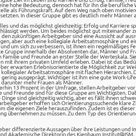
eine hohe Bedeutung, dennoch hat für ihn die berufliche 
Stelle als Führungskraft. Auf dem Weg nach oben motivie
tzten. In dieser Gruppe gibt es deutlich mehr Männer al
es und das möglichst gleichzeitig: Erfolg und Karriere sp
hlässigt werden. Um beides möglichst gut miteinander zu 
 den zukünftigen Arbeitgeber sind eine Aussicht auf aus
gen, aber auch eine kollegiale Arbeitsatmosphäre und ei
und um sich zu verbessern, ist ihnen ein regelmäßiges F
ßte Gruppe innerhalb der Absolventen dar, Männer und Fr
 Familie und Freunde an erster Stelle der Werteskala. Si
en mit ihrem privaten Umfeld erleben. Dabei ist das Bedü
ber erwarten Erlebnisorientierte die Möglichkeit zur Wei
 kollegialer Arbeitsatmosphäre mit flachen Hierarchien. 
n gering ausgeprägt. Wichtiger ist ihm eine gute Work-Lif
, darunter mehr Frauen als Männer.
erhin 13 Prozent in der Umfrage, stellen Arbeitgeber vo
e und Freunde sind für diese Gruppe am Wichtigsten. Dabe
inge sind gleichzeitig wichtig, aber es fällt ihnen schwer,
rbeitgeber erhoffen sich Orientierungssuchende klare 
 die eigenen Ziele herauszufinden. Zudem ist es dieser G
tung übernehmen zu müssen. Zu dem Typ des Orientieru
eber differenzierte Aussagen über ihre Leistungen und Inh
e und Akademische Direktorin des Kienbaum Institut@ISM.