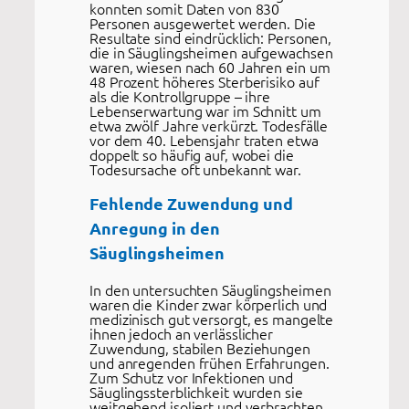
konnten somit Daten von 830
Personen ausgewertet werden. Die
Resultate sind eindrücklich: Personen,
die in Säuglingsheimen aufgewachsen
waren, wiesen nach 60 Jahren ein um
48 Prozent höheres Sterberisiko auf
als die Kontrollgruppe – ihre
Lebenserwartung war im Schnitt um
etwa zwölf Jahre verkürzt. Todesfälle
vor dem 40. Lebensjahr traten etwa
doppelt so häufig auf, wobei die
Todesursache oft unbekannt war.
Fehlende Zuwendung und
Anregung in den
Säuglingsheimen
In den untersuchten Säuglingsheimen
waren die Kinder zwar körperlich und
medizinisch gut versorgt, es mangelte
ihnen jedoch an verlässlicher
Zuwendung, stabilen Beziehungen
und anregenden frühen Erfahrungen.
Zum Schutz vor Infektionen und
Säuglingssterblichkeit wurden sie
weitgehend isoliert und verbrachten