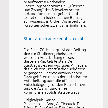
beauftragten Nationalen
Forschungsprogramms 76 „Fürsorge
und Zwang“ des Schweizerischen
Nationalfonds durchgeführt und
leistet einen bedeutsamen Beitrag
zur wissenschaftlichen Aufarbeitung
fürsorgerischer Zwangsmaßnahmen.
Stadt Zürich anerkennt Unrecht
Die Stadt Zürich begrüßt den Beitrag,
den die Studienergebnisse zur
weiteren Aufarbeitung dieses
düsteren Kapitels leisten. Dem
Stadtrat ist es ein wichtiges Anliegen,
das auch von Stadtzürcher Behörden
begangene Unrecht anzuerkennen.
Dazu gehören neben der historischen
Aufarbeitung auch die offizielle
Entschuldigung bei den Betroffenen
und die Ausrichtung eines
kommunalen Solidaritätsbeitrags.
Originalpublikation:
P. Lannen, H. Sand, A. Chaouch, F.
Sticca, R. Paz Castro, F. M. Wehrle, V.