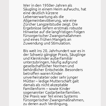
Wer in den 1950er-Jahren als
Säugling in einem Heim aufwuchs, hat
eine deutlich kürzere
Lebenserwartung als die
Allgemeinbevölkerung, wie eine
Zürcher Langzeitstudie zeigt. Die
Ergebnisse liefern erstmals robuste
Hinweise auf die langfristigen Folgen
fürsorgerischer Zwangsmaßahmen
und eines frühen Mangels an
Zuwendung und Stimulation.
Bis weit ins 20. Jahrhundert war es in
der Schweiz gängige Praxis, Säuglinge
und Kleinkinder außerfamiliär
unterzubringen, häufig aufgrund
gesellschaftlicher Normen und
behördlicher Entscheide. Besonders
betroffen waren Kinder
unverheirateter oder sehr junger
Mütter – ledige Mutterschaft galt
damals als nicht akzeptable
Familienform – sowie Kinder
sogenannter Gastarbeiterfamilien.
Die Praxis war Teil eines Systems
fürsorgerischer Zwangsmaßnahmen,
zu denen auch Verdingung,