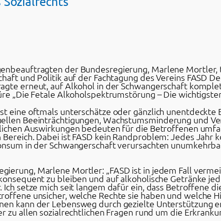
 Sozialrechts
genbeauftragten der Bundesregierung, Marlene Mortler, 
haft und Politik auf der Fachtagung des Vereins FASD Deu
agte erneut, auf Alkohol in der Schwangerschaft komplett
üre „Die Fetale Alkoholspektrumstörung – Die wichtigsten 
st eine oftmals unterschätze oder gänzlich unentdeckte 
uellen Beeinträchtigungen, Wachstumsminderung und Ver
tlichen Auswirkungen bedeuten für die Betroffenen umfa
n Bereich. Dabei ist FASD kein Randproblem: Jedes Jahr 
lkonsum in der Schwangerschaft verursachten unumkehrb
gierung, Marlene Mortler: „FASD ist in jedem Fall verm
konsequent zu bleiben und auf alkoholische Getränke jede
 Ich setze mich seit langem dafür ein, dass Betroffene di
troffene unsicher, welche Rechte sie haben und welche 
enen kann der Lebensweg durch gezielte Unterstützung e
r zu allen sozialrechtlichen Fragen rund um die Erkranku