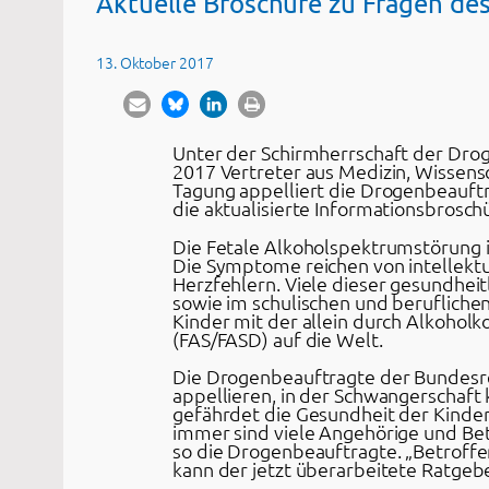
Aktuelle Broschüre zu Fragen des
13. Oktober 2017
Unter der Schirmherrschaft der Dro
2017 Vertreter aus Medizin, Wissensc
Tagung appelliert die Drogenbeauftr
die aktualisierte Informationsbrosch
Die Fetale Alkoholspektrumstörung i
Die Symptome reichen von intellekt
Herzfehlern. Viele dieser gesundhei
sowie im schulischen und berufliche
Kinder mit der allein durch Alkoho
(FAS/FASD) auf die Welt.
Die Drogenbeauftragte der Bundesre
appellieren, in der Schwangerschaft 
gefährdet die Gesundheit der Kinder.
immer sind viele Angehörige und Be
so die Drogenbeauftragte. „Betroff
kann der jetzt überarbeitete Ratgebe