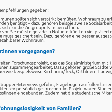
gsempfehlungen gegeben:
ommunen sollten sich verstärkt bemühen, Wohnraum zu erh
en benötigt – dazu gehören beispielsweise Sozialarbeite
sich für die Zielgruppe Familien öffnen.
n vor. Sie müsste gerade in Notunterkünften viel präsente
e muss gesichert sein. Dazu gehören eine besser ausgesta
ezahlbarer Wohnraum.
er:innen vorgegangen?
iten Forschungsprojekt, das das Sozialministerium mit 1
unen zusammengearbeitet. Dazu gehören große Städte w
ei wie beispielsweise Kirchheim/Teck, Ostfildern, Ludwi
Gruppen-Interviews geführt, Fragebögen ausfüllen lassen
teuren persönlich gesprochen. Im Projekt waren Studiere
Esslingen eingebunden. Zudem hat die studentische Mita
Wohnungslosigkeit von Familien?