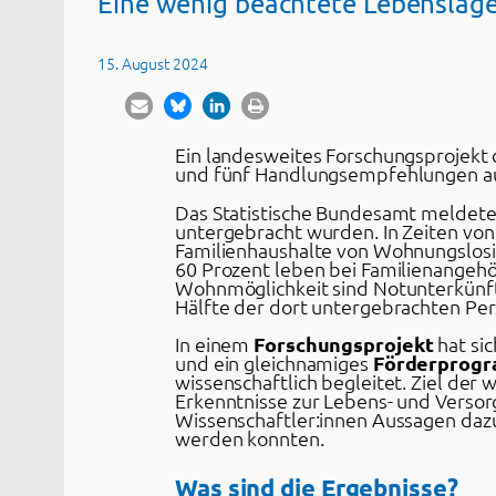
Eine wenig beachtete Lebenslag
15. August 2024
Ein landesweites Forschungsprojekt 
und fünf Handlungsempfehlungen au
Das Statistische Bundesamt meldet
untergebracht wurden. In Zeiten vo
Familienhaushalte von Wohnungslosig
60 Prozent leben bei Familienangehö
Wohnmöglichkeit sind Notunterkünfte
Hälfte der dort untergebrachten Per
In einem
Forschungsprojekt
hat sic
und ein gleichnamiges
Förderprog
wissenschaftlich begleitet. Ziel der 
Erkenntnisse zur Lebens- und Verso
Wissenschaftler:innen Aussagen da
werden konnten.
Was sind die Ergebnisse?