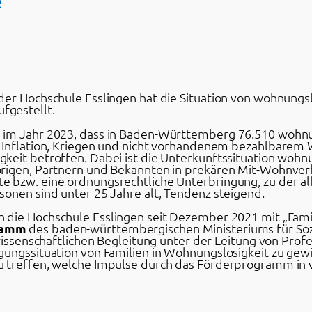
e
der Hochschule Esslingen hat die Situation von wohnungs
fgestellt.
e im Jahr 2023, dass in Baden-Württemberg 76.510 woh
n Inflation, Kriegen und nicht vorhandenem bezahlbare
keit betroffen. Dabei ist die Unterkunftssituation wohn
rigen, Partnern und Bekannten in prekären Mit-Wohnverh
 bzw. eine ordnungsrechtliche Unterbringung, zu der all
sonen sind unter 25 Jahre alt, Tendenz steigend.
h die Hochschule Esslingen seit Dezember 2021 mit „Fami
ramm
des baden-württembergischen Ministeriums für Sozi
wissenschaftlichen Begleitung unter der Leitung von Profess
rgungssituation von Familien in Wohnungslosigkeit zu g
zu treffen, welche Impulse durch das Förderprogramm 