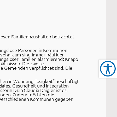
losen Familienhaushalten betrachtet
nungslose Personen in Kommunen
m Wohnraum sind immer häufiger
ungsloser Familien alarmierend: Knapp
ältnissen. Die zweite
e Gemeinden verpflichtet sind. Die
lien in Wohnungslosigkeit“ beschäftigt
ales, Gesundheit und Integration
orin Dr.in Claudia Daigler ist es,
ewinnen. Zudem möchten die
in verschiedenen Kommunen gegeben