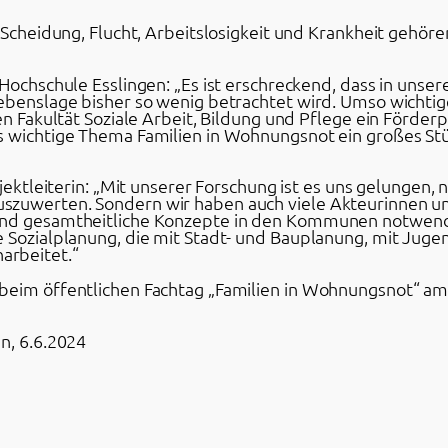
, Scheidung, Flucht, Arbeitslosigkeit und Krankheit gehö
Hochschule Esslingen: „Es ist erschreckend, dass in unser
ebenslage bisher so wenig betrachtet wird. Umso wichtiger
ten Fakultät Soziale Arbeit, Bildung und Pflege ein Förde
s wichtige Thema Familien in Wohnungsnot ein großes St
ojektleiterin: „Mit unserer Forschung ist es uns gelungen,
szuwerten. Sondern wir haben auch viele Akteurinnen u
ind gesamtheitliche Konzepte in den Kommunen notwendi
e Sozialplanung, die mit Stadt- und Bauplanung, mit Ju
arbeitet.“
beim öffentlichen Fachtag „Familien in Wohnungsnot“ am 1
n, 6.6.2024