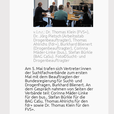
v.l.n.r.: Dr. Thomas Klein (FVS+),
Dr. Jörg Pietsch (Arbeitsstab
Drogenbeauftragter), Thomas
Ahlrichs (fdr+), Burkhard Blienert
(Drogenbeauftragter), Corinna
Mäder-Linke (bus.), Stefan Bürkle
(BAG CaSu). Foto©Sucht- und
Drogenbeauftragter
Am 5. Mai trafen sich Vertreter:innen
der Suchtfachverbände zum ersten
Mal mit dem Beauftragten der
Bundesregierung für Sucht- und
Drogenfragen, Burkhard Blienert. An
dem Gespräch nahmen von Seiten der
Verbände teil: Corinna Mäder-Linke
für den bus., Stefan Bürkle für die
BAG CaSu, Thomas Ahlrichs für den
fdr+ sowie Dr. Thomas Klein für den
FVS+.