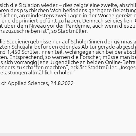
ich die Situation wieder – dies zeigte eine zweite, absc
atoren des psychischen Wohlbefindens geringere Belastun
lichen, an mindestens zwei Tagen in der Woche gereizt o
h und deprimiert gefühlt zu haben. Dennoch sei dies kein
mt über dem Niveau vor der Pandemie, auch wenn dies zu
 zuzuschreiben ist“, so Stadtmüller.
die Studienergebnisse nur auf Schüler:innen der gymnasi
tzten Schuljahr befunden oder das Abitur gerade abgesc
d 1.450 Schüler:innen teil, wohingegen sich bei der abs
gten. Entsprechend, so warnen die Forscher, müsse man be
 dass sich vorrangig jene Jugendliche an beiden Online-Bef
ers zu schaffen machten“, erklärt Stadtmüller. „Insges
elastungen allmählich erholen.“
y of Applied Sciences, 24.8.2022