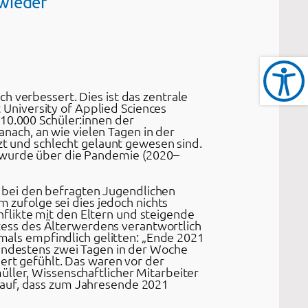
 wieder
h verbessert. Dies ist das zentrale
University of Applied Sciences
 10.000 Schüler:innen der
ach, an wie vielen Tagen in der
izt und schlecht gelaunt gewesen sind.
n wurde über die Pandemie (2020–
 bei den befragten Jugendlichen
m zufolge sei dies jedoch nichts
flikte mit den Eltern und steigende
ess des Älterwerdens verantwortlich
ls empfindlich gelitten: „Ende 2021
mindestens zwei Tagen in der Woche
iert gefühlt. Das waren vor der
üller, Wissenschaftlicher Mitarbeiter
rauf, dass zum Jahresende 2021