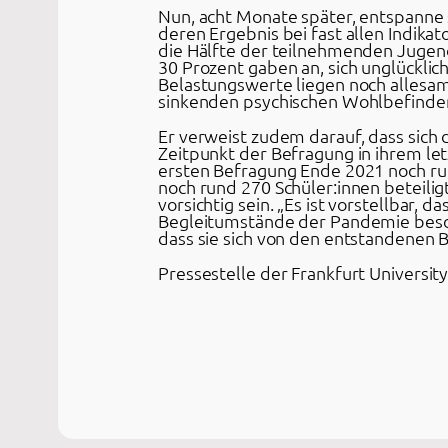
Nun, acht Monate später, entspanne s
deren Ergebnis bei fast allen Indik
die Hälfte der teilnehmenden Jugend
30 Prozent gaben an, sich unglücklic
Belastungswerte liegen noch allesa
sinkenden psychischen Wohlbefindens
Er verweist zudem darauf, dass sich 
Zeitpunkt der Befragung in ihrem le
ersten Befragung Ende 2021 noch run
noch rund 270 Schüler:innen beteili
vorsichtig sein. „Es ist vorstellbar,
Begleitumstände der Pandemie besond
dass sie sich von den entstandenen B
Pressestelle der Frankfurt Universit