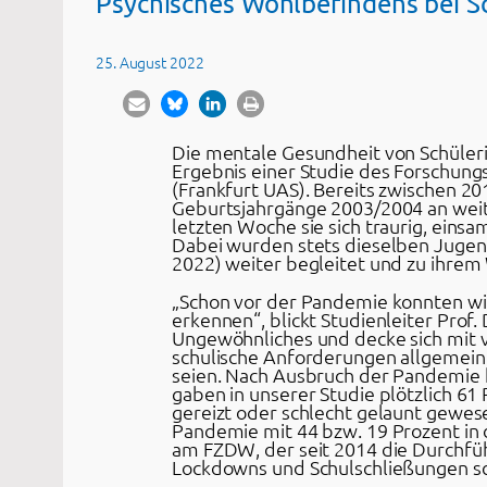
Psychisches Wohlbefindens bei Sc
25. August 2022
Die mentale Gesundheit von Schülerin
Ergebnis einer Studie des Forschun
(Frankfurt UAS). Bereits zwischen 20
Geburtsjahrgänge 2003/2004 an weite
letzten Woche sie sich traurig, eins
Dabei wurden stets dieselben Jugend
2022) weiter begleitet und zu ihrem
„Schon vor der Pandemie konnten wi
erkennen“, blickt Studienleiter Prof.
Ungewöhnliches und decke sich mit v
schulische Anforderungen allgemein
seien. Nach Ausbruch der Pandemie 
gaben in unserer Studie plötzlich 6
gereizt oder schlecht gelaunt gewese
Pandemie mit 44 bzw. 19 Prozent in d
am FZDW, der seit 2014 die Durchfüh
Lockdowns und Schulschließungen sch