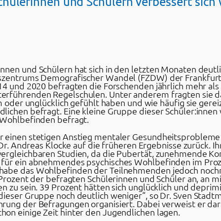
hülerinnen und Schülern verbessert sich
nen und Schülern hat sich in den letzten Monaten deutlic
gszentrums Demografischer Wandel (FZDW) der Frankfurt 
14 und 2020 befragten die Forschenden jährlich mehr als
rführenden Regelschulen. Unter anderem fragten sie dan
am oder unglücklich gefühlt haben und wie häufig sie gere
lichen befragt. Eine kleine Gruppe dieser Schüler:inne
 Wohlbefinden befragt.
r einen stetigen Anstieg mentaler Gesundheitsprobleme
 Dr. Andreas Klocke auf die früheren Ergebnisse zurück. Ih
ergleichbaren Studien, da die Pubertät, zunehmende Kon
 für ein abnehmendes psychisches Wohlbefinden im Proz
habe das Wohlbefinden der Teilnehmenden jedoch nochma
1 Prozent der befragten Schülerinnen und Schüler an, an 
n zu sein. 39 Prozent hätten sich unglücklich und deprim
ieser Gruppe noch deutlich weniger“, so Dr. Sven Stadtm
rung der Befragungen organisiert. Dabei verweist er da
on einige Zeit hinter den Jugendlichen lagen.