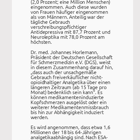
(2,0 Prozent; eine Million Menschen)
eingenommen. Auch diese wurden
von Frauen häufiger eingenommen
als von Männern. Anteilig war der
tägliche Gebrauch
verschreibungspflichtiger
Antidepressiva mit 87,7 Prozent und
Neuroleptika mit 78,0 Prozent am
höchsten.
Dr. med. Johannes Horlemann,
Präsident der Deutschen Gesellschaft
für Schmerzmedizin e.V. (DGS), weist
in diesem Zusammenhang darauf hin,
„dass auch der unsachgemäße
Gebrauch freiverkäuflicher nicht-
opioidhaltiger Analgetika über einen
längeren Zeitraum (ab 15 Tage pro
Monat) bedenklich sein kann“. Es
können medikamenteninduzierte
Kopfschmerzen ausgelöst oder ein
weiterer Medikamentenmissbrauch
bis hin zur Abhängigkeit induziert
werden.
Es wird angenommen, dass etwa 1,6
Millionen der 18 bis 64-Jährigen
analgetikaabhängig sind. Nach ESA-