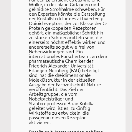
Wolke, in der blaue Girlanden und
geknickte Strohhalme schweben. Für
den Experten könnte die Darstellung
der Kristallstruktur des aktivierten μ-
Opioidrezeptors, der zur Klasse der G-
Protein gekoppelten Rezeptoren
gehört, ein maßgeblicher Schritt hin
zu starken Schmerzmitteln sein, die
einerseits höchst effektiv wirken und
andererseits so gut wie frei von
Nebenwirkungen sind. Ein
internationales Forscherteam, an dem
pharmazeutische Chemiker der
Friedrich-Alexander-Universität
Erlangen-Nürnberg (FAU) beteiligt
sind, hat die dreidimensionale
Molekülstruktur in der aktuellen
Ausgabe der Fachzeitschrift Nature
veröffentlicht. Das Ziel der
Arbeitsgruppe, die vom
Nobelpreisträger und
Stanfordprofessor Brian Kobilka
geleitet wird, ist es, zukünftig
Wirkstoffe zu entwickeln, die
passgenau diesen Rezeptor
aktivieren.
Bereits seit Jahrtausenden gehören