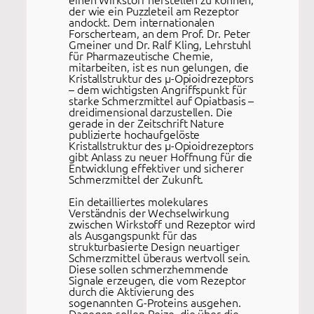
der wie ein Puzzleteil am Rezeptor
andockt. Dem internationalen
Forscherteam, an dem Prof. Dr. Peter
Gmeiner und Dr. Ralf Kling, Lehrstuhl
für Pharmazeutische Chemie,
mitarbeiten, ist es nun gelungen, die
Kristallstruktur des μ-Opioidrezeptors
– dem wichtigsten Angriffspunkt für
starke Schmerzmittel auf Opiatbasis –
dreidimensional darzustellen. Die
gerade in der Zeitschrift Nature
publizierte hochaufgelöste
Kristallstruktur des μ-Opioidrezeptors
gibt Anlass zu neuer Hoffnung für die
Entwicklung effektiver und sicherer
Schmerzmittel der Zukunft.
Ein detailliertes molekulares
Verständnis der Wechselwirkung
zwischen Wirkstoff und Rezeptor wird
als Ausgangspunkt für das
strukturbasierte Design neuartiger
Schmerzmittel überaus wertvoll sein.
Diese sollen schmerzhemmende
Signale erzeugen, die vom Rezeptor
durch die Aktivierung des
sogenannten G-Proteins ausgehen.
Dagegen sollen Reize, die über die