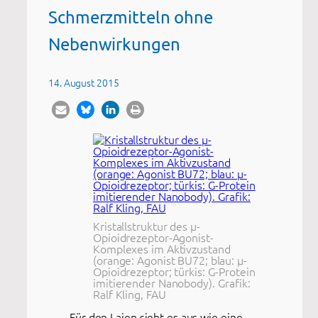
Schmerzmitteln ohne
Nebenwirkungen
14. August 2015
Kristallstruktur des μ-
Opioidrezeptor-Agonist-
Komplexes im Aktivzustand
(orange: Agonist BU72; blau: μ-
Opioidrezeptor; türkis: G-Protein
imitierender Nanobody). Grafik:
Ralf Kling, FAU
Für den Laien sieht es aus wie eine